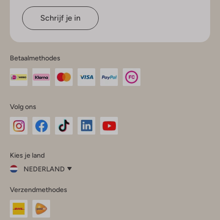
Schrijf je in
Betaalmethodes
Volg ons
Omoda
Omoda
Omoda
Omoda
Omoda
Kies je land
Instagram
Facebook
TikTok
LinkedIn
YouTube
NEDERLAND
Kies
Verzendmethodes
je
Sluit
land
Nederland