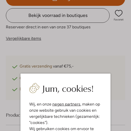
Bekijk voorraad in boutiques
Favoriet
Reserveer direct in een van onze 37 boutiques
Vergelijkbare items
Gratis verzending
vanaf €75,-
Gratis retourneren
binnen 30 dagen*
Jum, cookies!
Betaal achteraf
met Klarna
Wij, en onze
negen partners
, maken op
onze website gebruik van cookies en
Product informatie
vergelijkbare technieken (gezamenlijk:
"cookies").
Wij gebruiken cookies om ervoor te