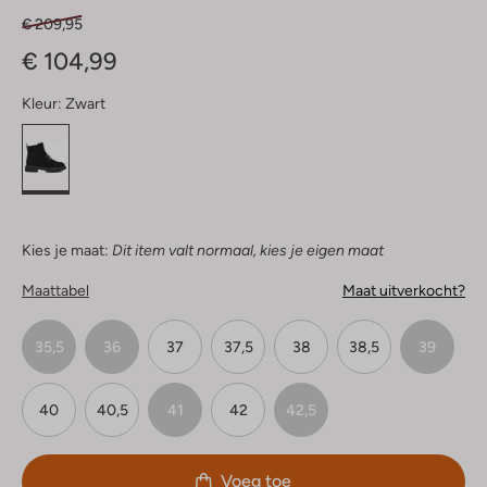
€ 209,95
€ 104,99
Kleur:
Zwart
Kies je maat:
Dit item valt normaal, kies je eigen maat
Maattabel
Maat uitverkocht?
35,5
36
37
37,5
38
38,5
39
40
40,5
41
42
42,5
Voeg toe