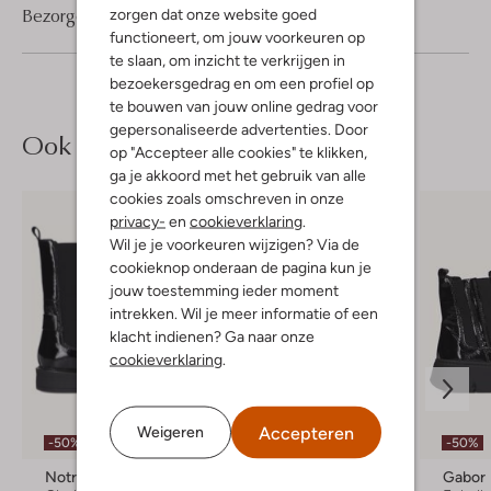
Bezorgen & retourneren
zorgen dat onze website goed
functioneert, om jouw voorkeuren op
te slaan, om inzicht te verkrijgen in
bezoekersgedrag en om een profiel op
te bouwen van jouw online gedrag voor
gepersonaliseerde advertenties. Door
Ook iets voor jou?
op "Accepteer alle cookies" te klikken,
ga je akkoord met het gebruik van alle
cookies zoals omschreven in onze
privacy-
en
cookieverklaring
.
Wil je je voorkeuren wijzigen? Via de
cookieknop onderaan de pagina kun je
jouw toestemming ieder moment
intrekken. Wil je meer informatie of een
klacht indienen? Ga naar onze
cookieverklaring
.
Accepteren
Weigeren
-50%
-50%
-50%
Notre-V
Fred De La Bretoniere
Gabor