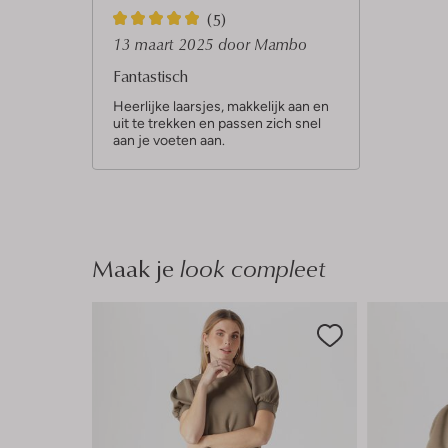
5
(5)
S
13 maart 2025
door Mambo
t
Fantastisch
e
Heerlijke laarsjes, makkelijk aan en
uit te trekken en passen zich snel
r
aan je voeten aan.
r
e
n
Maak je
look compleet