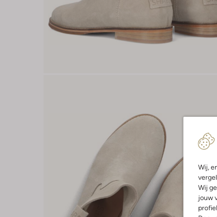
Wij, e
vergel
Wij ge
jouw v
profie