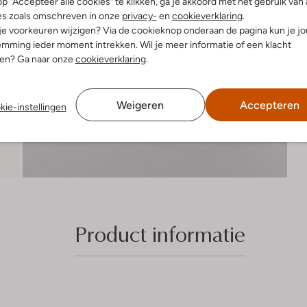
R
p "Accepteer alle cookies" te klikken, ga je akkoord met het gebruik van 
es zoals omschreven in onze
privacy-
en
cookieverklaring
.
 je voorkeuren wijzigen? Via de cookieknop onderaan de pagina kun je j
mming ieder moment intrekken. Wil je meer informatie of een klacht
nen? Ga naar onze
cookieverklaring
.
Weigeren
Accepteren
kie-instellingen
Product informatie