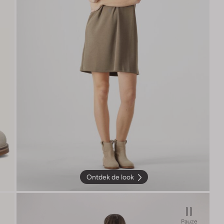
Ontdek de look
Pauze