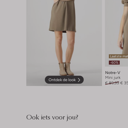
Laatste ma
-60%
Notre-V
Mini jurk
Ontdek de look
€ 89,99
€ 3
Ook iets voor jou?