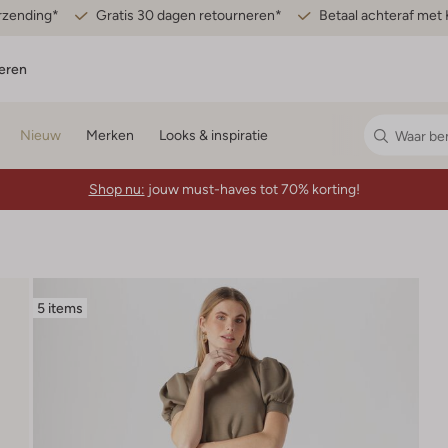
erzending*
Gratis 30 dagen retourneren*
Betaal achteraf met 
eren
Nieuw
Merken
Looks & inspiratie
Shop nu:
jouw must-haves tot 70% korting!
5 items