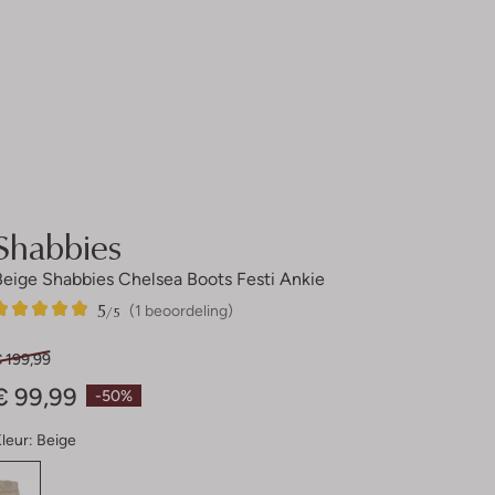
Shabbies
Beige Shabbies Chelsea Boots Festi Ankie
5
1
5
/5
(1 beoordeling)
Sterren
 199,99
€ 99,99
-50%
leur:
Beige