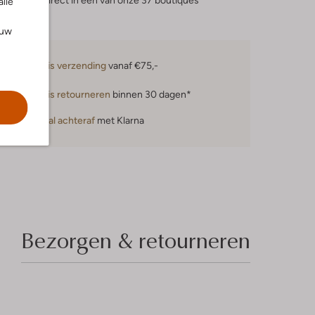
eserveer direct in een van onze 37 boutiques
alle
ouw
Gratis verzending
vanaf €75,-
Gratis retourneren
binnen 30 dagen*
Betaal achteraf
met Klarna
Bezorgen & retourneren