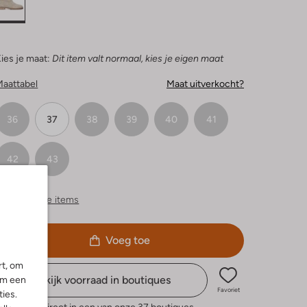
ies je maat:
Dit item valt normaal, kies je eigen maat
Maattabel
Maat uitverkocht?
36
37
38
39
40
41
42
43
ergelijkbare items
Voeg toe
rt, om
Bekijk voorraad in boutiques
om een
Favoriet
ies.