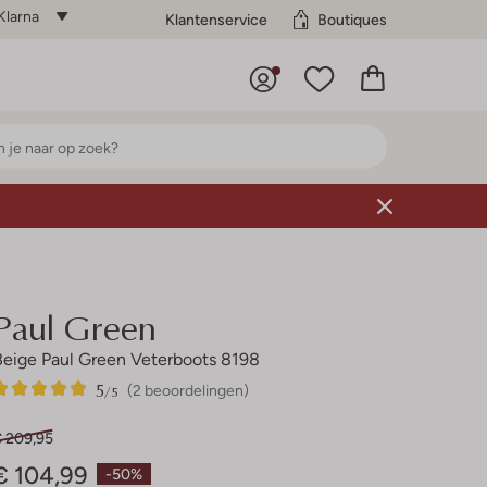
Klarna
Klantenservice
Boutiques
Paul Green
Beige Paul Green Veterboots 8198
5
2
5
/5
(2 beoordelingen)
Sterren
€ 209,95
€ 104,99
-50%