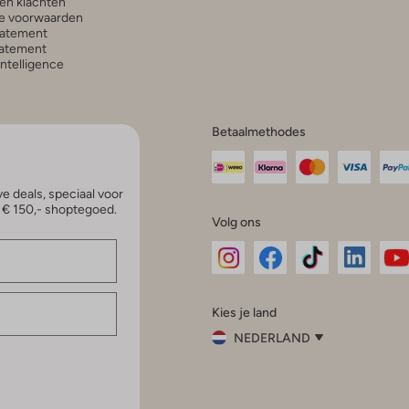
en klachten
e voorwaarden
tatement
atement
 Intelligence
Betaalmethodes
e deals, speciaal voor
p € 150,- shoptegoed.
Volg ons
Omoda
Omoda
Omoda
Omoda
Om
Kies je land
Instagram
Facebook
TikTok
LinkedI
Yo
NEDERLAND
Kies
je
Sluit
land