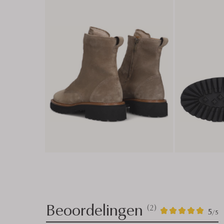
Beoordelingen
(2)
2
5
5
/5