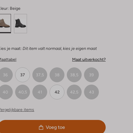
leur:
Beige
ies je maat:
Dit item valt normaal, kies je eigen maat
Maattabel
Maat uitverkocht?
36
37
37,5
38
38,5
39
40
40,5
41
42
42,5
43
ergelijkbare items
Voeg toe