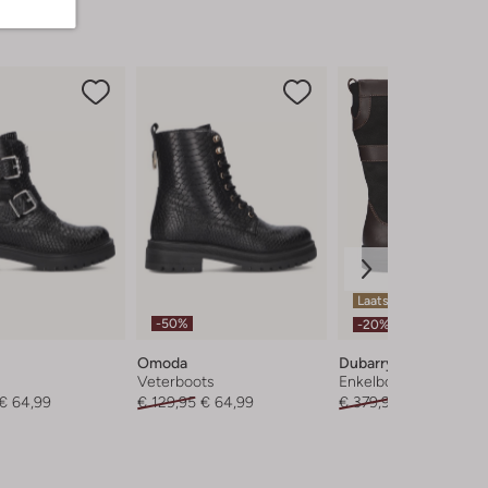
Laatste items
-50%
-20%
Omoda
Dubarry
Veterboots
Enkelboots
€ 64,99
€ 129,95
€ 64,99
€ 379,95
€ 303,99