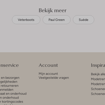
Bekijk meer
Veterboots
Paul Green
Suède
enservice
Account
Inspira
Mijn account
Bekijk all
n en bezorgen
Veelgestelde vragen
Modetren
gelijkheden
Modetren
n retourneren
Schoenen
anmelden
aat en onderhoud
Schoenen
en onderhoud
r kortingscodes