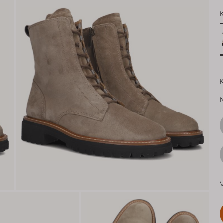
K
K
V