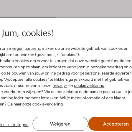
Jum, cookies!
(5)
cember 2024
door
ek
n onze
negen partners
, maken op onze website gebruik van cookies en
oots
ijkbare technieken (gezamenlijk: "cookies").
jne en warme schoenen.
bruiken cookies om ervoor te zorgen dat onze website goed functionee
eerlijk en kunnen helemaal
oorkeuren op te slaan, om inzicht te verkrijgen in bezoekersgedrag en 
 gemaakt door de losse
l op te bouwen van jouw online gedrag voor gepersonaliseerde advertent
k vind dat bijna alle schoenen
p "Accepteer alle cookies" te klikken, ga je akkoord met het gebruik van 
merk een hele fijne pasvorm
es zoals omschreven in onze
privacy-
en
cookieverklaring
.
 je voorkeuren wijzigen? Via de cookieknop onderaan de pagina kun je j
mming ieder moment intrekken. Wil je meer informatie of een klacht
nen? Ga naar onze
cookieverklaring
.
Weigeren
Accepteren
kie-instellingen