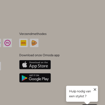
Verzendmethodes
Download onze Omoda app
oda
n
uTube