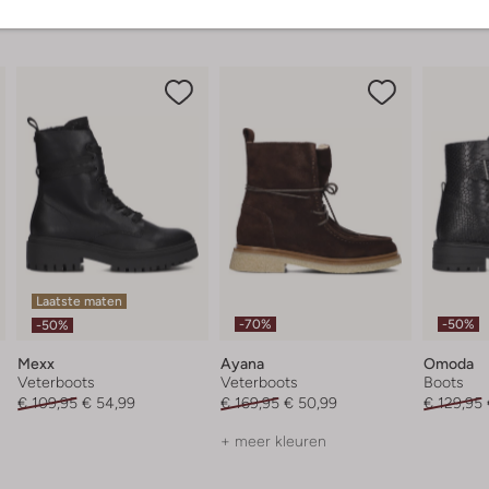
Laatste maten
-70%
-50%
-50%
Mexx
Ayana
Omoda
Veterboots
Veterboots
Boots
€ 109,95
€ 54,99
€ 169,95
€ 50,99
€ 129,95
+ meer kleuren