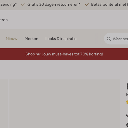
erzending*
Gratis 30 dagen retourneren*
Betaal achteraf met 
eren
Nieuw
Merken
Looks & inspiratie
Shop nu:
jouw must-haves tot 70% korting!