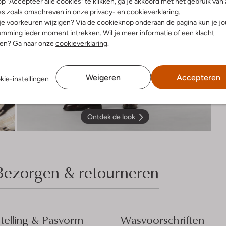
p "Accepteer alle cookies" te klikken, ga je akkoord met het gebruik van 
es zoals omschreven in onze
privacy-
en
cookieverklaring
.
 je voorkeuren wijzigen? Via de cookieknop onderaan de pagina kun je j
mming ieder moment intrekken. Wil je meer informatie of een klacht
nen? Ga naar onze
cookieverklaring
.
Weigeren
Accepteren
kie-instellingen
Ontdek de look
Bezorgen & retourneren
elling & Pasvorm
Wasvoorschriften