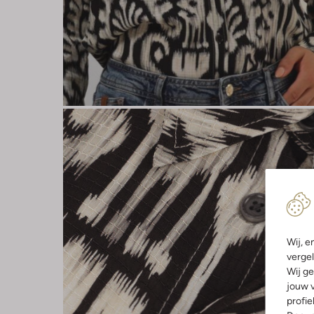
Wij, e
vergel
Wij ge
jouw v
profie