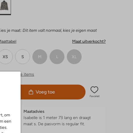
ies je maat:
Dit item valt normaal, kies je eigen maat
Maattabel
Maat uitverkocht?
XS
S
M
L
XL
ergelijkbare items
Voeg toe
Favoriet
Maatadvies
rt, om
Isabelle is 1 meter 73 lang en draagt
om een
maat s.
De pasvorm is
regular fit
.
ies.