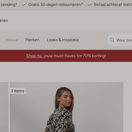
erzending*
Gratis 30 dagen retourneren*
Betaal achteraf met 
eren
Nieuw
Merken
Looks & inspiratie
Shop nu:
jouw must-haves tot 70% korting!
3 items