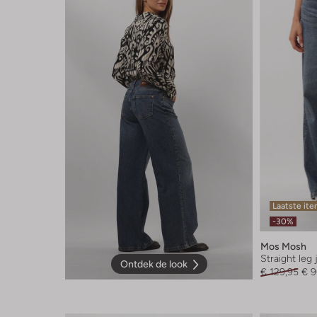
Laatste it
-30%
Mos Mosh
Straight leg
Ontdek de look
€ 129,95
€ 9