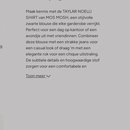
Maak kennis met de TAYLAR NOELLI
SHIRT van MOS MOSH, een stijlvolle
zwarte blouse die elke garderobe verrijkt.
l
Perfect voor een dag op kantoor of een
avondje uit met vriendinnen. Combineer
deze blouse met een strakke jeans voor
ng
een casual look of draag 'm met een
elegante rok voor een chique uitstraling.
De subtiele details en hoogwaardige stof
zorgen voor een comfortabele en
modieuze fit. Deze blouse is een
Toon meer
veelzijdige must-have die moeiteloos past
bij verschillende outfits en gelegenheden.
Voeg een paar statement oorbellen toe en
je bent klaar om te stralen.