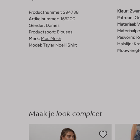
Kleur:
Zwar
Productnummer:
294738
Patroon:
Ge
Artikelnummer:
166200
Materiaal:
V
Gender:
Dames
Materiaalp
Productsoort:
Blouses
Pasvorm:
Re
Merk:
Mos Mosh
Halslijn:
Kr
Model:
Taylar Noelli Shirt
Mouwlengt
Maak je
look compleet