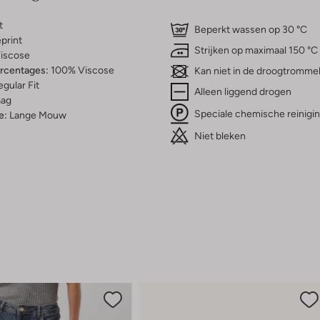
t
Beperkt wassen op 30 °C
print
Strijken op maximaal 150 °C
iscose
ercentages:
100% Viscose
Kan niet in de droogtromme
gular Fit
Alleen liggend drogen
aag
Speciale chemische reinigi
e:
Lange Mouw
Niet bleken