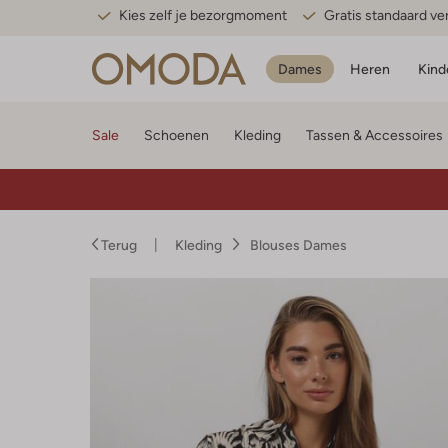
Kies zelf je bezorgmoment
Gratis standaard v
Dames
Heren
Kind
Sale
Schoenen
Kleding
Tassen & Accessoires
Terug
Kleding
Blouses Dames