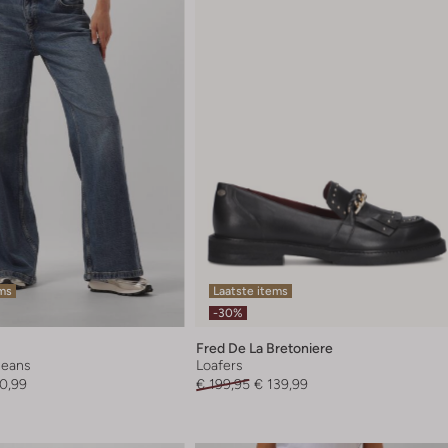
ems
Laatste items
-30%
Fred De La Bretoniere
 jeans
Loafers
0,99
€ 199,95
€ 139,99