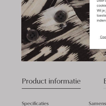
Door o
cooki
Wil je
toeste
indie
Coo
Product informatie
Specificaties
Samenst