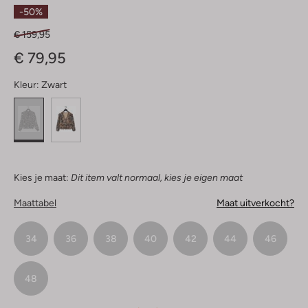
Ster
-50%
€ 159,95
€ 79,95
Kleur:
Zwart
Kies je maat:
Dit item valt normaal, kies je eigen maat
Maattabel
Maat uitverkocht?
34
36
38
40
42
44
46
48