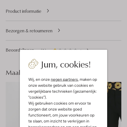
Product informatie
Bezorgen & retourneren
1
1
Beoordelingen
(1)
1
/5
Ster
Jum, cookies!
Maak je
look compleet
Wij, en onze
negen partners
, maken op
onze website gebruik van cookies en
vergelijkbare technieken (gezamenlijk:
"cookies").
Wij gebruiken cookies om ervoor te
zorgen dat onze website goed
functioneert, om jouw voorkeuren op
te slaan, om inzicht te verkrijgen in
bezoekersgedrag en om een profiel op