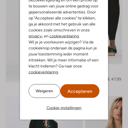
te bouwen van jouw online gedrag voor
gepersonaliseerde advertenties. Door
op "Accepteer alle cookies" te klikken,
ga je akkoord met het gebruik van alle
cookies zoals omschreven in onze
privacy-
en
cookieverklaring
.
Wil je je voorkeuren wijzigen? Via de
cookieknop onderaan de pagina kun je
jouw toestemming ieder moment
Laatste items
intrekken. Wil je meer informatie of een
-60%
klacht indienen? Ga naar onze
Fiveunits
cookieverklaring
.
Pantalon
Ontdek de look
€ 119,95
€ 47,99
Accepteren
Weigeren
Cookie-instellingen