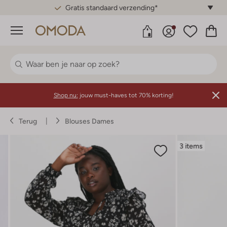
Gratis standaard verzending*
Menu
Shop nu:
jouw must-haves tot 70% korting!
Terug
Blouses Dames
3 items