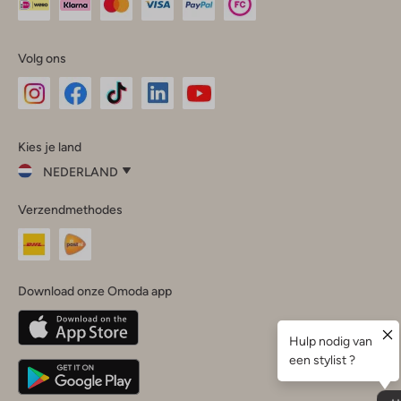
Volg ons
Omoda
Omoda
Omoda
Omoda
Omoda
Kies je land
Instagram
Facebook
TikTok
LinkedIn
YouTube
NEDERLAND
Kies
Verzendmethodes
je
Sluit
land
Nederland
België
(Nederlands)
Download onze Omoda app
Belgique
(Français)
Deutschland