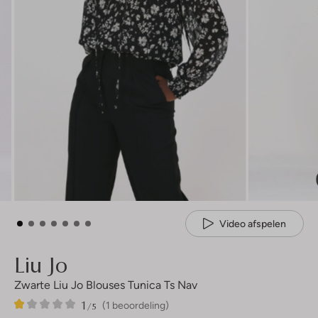
Video afspelen
Liu Jo
Zwarte Liu Jo Blouses Tunica Ts Nav
1
1
1
/5
(1 beoordeling)