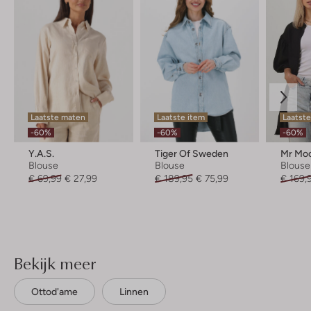
Laatste maten
Laatste item
Laatst
-60%
-60%
-60%
Y.a.s.
Tiger Of Sweden
Mr Mo
Blouse
Blouse
Blouse
€ 69,99
€ 27,99
€ 189,95
€ 75,99
€ 169,
Bekijk meer
Ottod'ame
Linnen