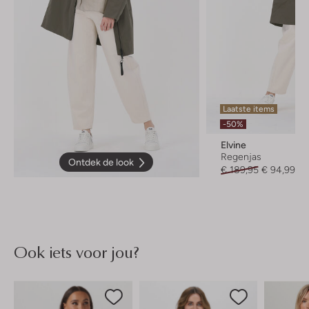
Laatste items
-50%
Elvine
Regenjas
Ontdek de look
€ 189,95
€ 94,99
Ook iets voor jou?