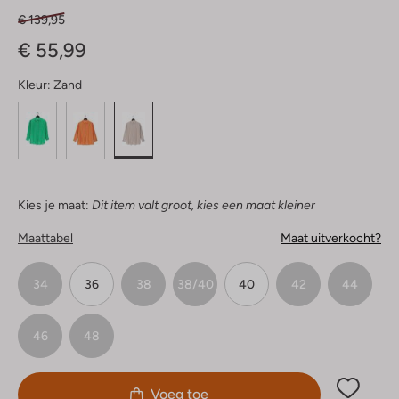
€ 139,95
€ 55,99
Kleur:
Zand
Kies je maat:
Dit item valt groot, kies een maat kleiner
Maattabel
Maat uitverkocht?
34
36
38
38/40
40
42
44
46
48
Voeg toe