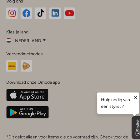
Volg ons
Omoda
Omoda
Omoda
Omoda
Omoda
Kies je land
Instagram
Facebook
TikTok
LinkedIn
YouTube
NEDERLAND
Kies
Verzendmethodes
je
Sluit
land
Nederland
België
(Nederlands)
Download onze Omoda app
Belgique
(Français)
Deutschland
*Dit geldt alleen voor items die op voorraad zijn. Check voor de