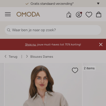
Gratis standaard verzending*
Menu
Shop nu:
jouw must-haves tot 70% korting!
Terug
Blouses Dames
2 items