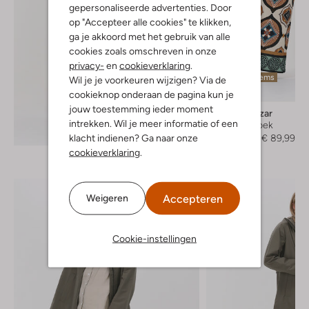
gepersonaliseerde advertenties. Door
op "Accepteer alle cookies" te klikken,
ga je akkoord met het gebruik van alle
cookies zoals omschreven in onze
privacy-
en
cookieverklaring
.
Laatste items
Wil je je voorkeuren wijzigen? Via de
-40%
cookieknop onderaan de pagina kun je
jouw toestemming ieder moment
Ana Alcazar
intrekken. Wil je meer informatie of een
Wijde broek
Ontdek de look
klacht indienen? Ga naar onze
€ 149,95
€ 89,99
cookieverklaring
.
Accepteren
Weigeren
Cookie-instellingen