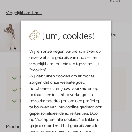
Favoriet
Vergelijkbare items
Maatadvies
Jum, cookies!
Danielle is 1 meter 74 lang en draagt maat 27.
De
pasvorm is
mom
.
Wij, en onze
negen partners
, maken op
onze website gebruik van cookies en
vergelijkbare technieken (gezamenlijk:
"cookies").
Wij gebruiken cookies om ervoor te
Gratis verzending
vanaf €75,-
zorgen dat onze website goed
functioneert, om jouw voorkeuren op
Gratis retourneren
binnen 30 dagen*
te slaan, om inzicht te verkrijgen in
Betaal achteraf
met Klarna
bezoekersgedrag en om een profiel op
te bouwen van jouw online gedrag voor
gepersonaliseerde advertenties. Door
op "Accepteer alle cookies" te klikken,
ga je akkoord met het gebruik van alle
Product informatie
cookies zoals omschreven in onze