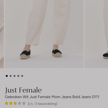
Just Female
Gebroken Wit Just Female Mom Jeans Bold Jeans 0111
3
1
3
/5
(1 beoordeling)