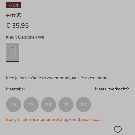
Sterren
-70%
€ 119,95
€ 35,95
Kleur:
Gebroken Wit
Kies je maat:
Dit item valt normaal, kies je eigen maat
Maattabel
Maat uitverkocht?
26
27
28
29
30
Sorry, dit item is momenteel (nog) niet beschikbaar.