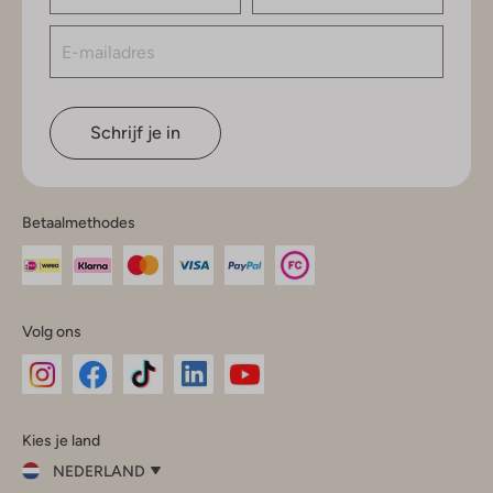
Schrijf je in
Betaalmethodes
Volg ons
Omoda
Omoda
Omoda
Omoda
Omoda
Kies je land
Instagram
Facebook
TikTok
LinkedIn
YouTube
NEDERLAND