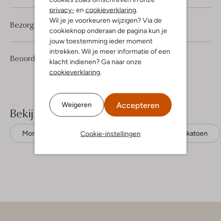
privacy-
en
cookieverklaring
.
Wil je je voorkeuren wijzigen? Via de
Bezorgen & retourneren
cookieknop onderaan de pagina kun je
jouw toestemming ieder moment
intrekken. Wil je meer informatie of een
1
3
Beoordelingen
(1)
3
/5
klacht indienen? Ga naar onze
Sterren
cookieverklaring
.
Accepteren
Weigeren
Bekijk meer
Cookie-instellingen
Mom jeans
Just Female
Biologisch katoen