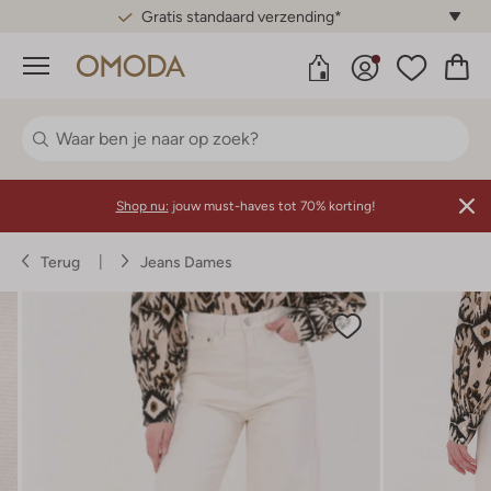
Gratis standaard verzending*
Menu
Shop nu:
jouw must-haves tot 70% korting!
Terug
Jeans Dames