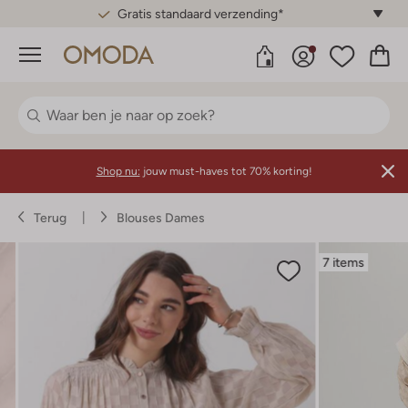
Gratis standaard verzending*
Menu
Shop nu:
jouw must-haves tot 70% korting!
Terug
Blouses Dames
7 items