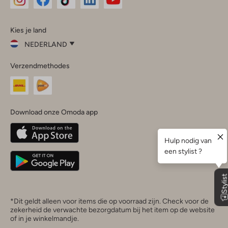
Omoda
Omoda
Omoda
Omoda
Omoda
Kies je land
Instagram
Facebook
TikTok
LinkedIn
YouTube
NEDERLAND
Kies
Verzendmethodes
je
Sluit
land
Nederland
België
(Nederlands)
Download onze Omoda app
Belgique
(Français)
Deutschland
*Dit geldt alleen voor items die op voorraad zijn. Check voor de
zekerheid de verwachte bezorgdatum bij het item op de website
of in je winkelmandje.