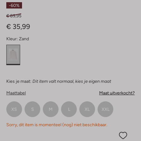
Sterren
-60%
€ 89,95
€ 35,99
Kleur:
Zand
Kies je maat:
Dit item valt normaal, kies je eigen maat
Maattabel
Maat uitverkocht?
XS
S
M
L
XL
XXL
Sorry, dit item is momenteel (nog) niet beschikbaar.