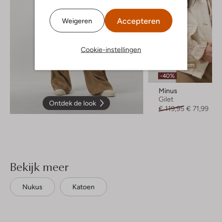
Accepteren
Weigeren
Cookie-instellingen
Laatste item
-40%
Minus
Gilet
Ontdek de look
€ 119,95
€ 71,99
Bekijk meer
Nukus
Katoen