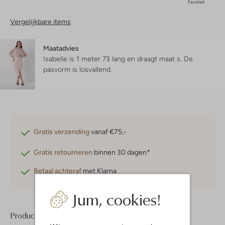
Favoriet
Vergelijkbare items
Maatadvies
Isabelle is 1 meter 73 lang en draagt maat s.
De
pasvorm is
losvallend
.
Gratis verzending
vanaf €75,-
Gratis retourneren
binnen 30 dagen*
Betaal achteraf
met Klarna
Jum, cookies!
Product informatie