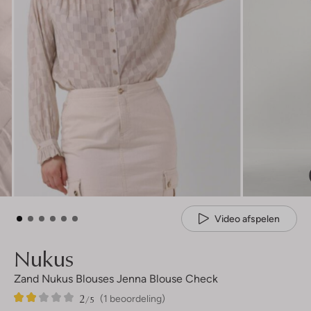
Video afspelen
Nukus
Zand Nukus Blouses Jenna Blouse Check
2
1
2
/5
(1 beoordeling)