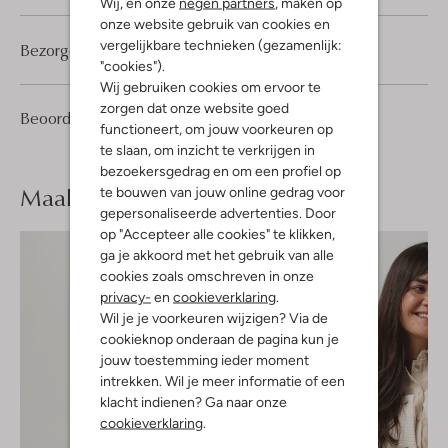
Wij, en onze
negen partners
, maken op
onze website gebruik van cookies en
vergelijkbare technieken (gezamenlijk:
Bezorgen & retourneren
"cookies").
Wij gebruiken cookies om ervoor te
zorgen dat onze website goed
1
2
Beoordelingen
(1)
2
/5
functioneert, om jouw voorkeuren op
Sterren
te slaan, om inzicht te verkrijgen in
bezoekersgedrag en om een profiel op
Maak je
look compleet
te bouwen van jouw online gedrag voor
gepersonaliseerde advertenties. Door
op "Accepteer alle cookies" te klikken,
ga je akkoord met het gebruik van alle
cookies zoals omschreven in onze
privacy-
en
cookieverklaring
.
Wil je je voorkeuren wijzigen? Via de
cookieknop onderaan de pagina kun je
jouw toestemming ieder moment
intrekken. Wil je meer informatie of een
klacht indienen? Ga naar onze
cookieverklaring
.