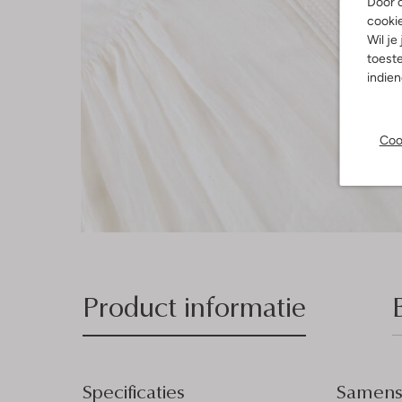
Door o
cooki
Wil je
toeste
indie
Coo
Product informatie
Specificaties
Samenst