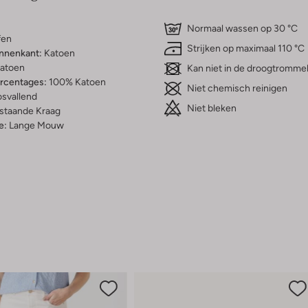
Normaal wassen op 30 °C
fen
Strijken op maximaal 110 °C
innenkant:
Katoen
atoen
Kan niet in de droogtromme
ercentages:
100% Katoen
Niet chemisch reinigen
osvallend
Niet bleken
staande Kraag
e:
Lange Mouw