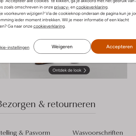
p "Accepteer alle cookies" te klikken, ga je akkoord met het gebruik van 
es zoals omschreven in onze
privacy-
en
cookieverklaring
.
 je voorkeuren wijzigen? Via de cookieknop onderaan de pagina kun je j
mming ieder moment intrekken. Wil je meer informatie of een klacht
nen? Ga naar onze
cookieverklaring
.
Weigeren
Accepteren
kie-instellingen
Ontdek de look
Bezorgen & retourneren
elling & Pasvorm
Wasvoorschriften