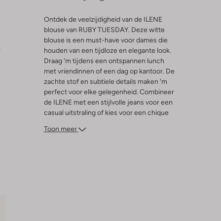
Ontdek de veelzijdigheid van de ILENE
blouse van RUBY TUESDAY. Deze witte
blouse is een must-have voor dames die
l
houden van een tijdloze en elegante look.
Draag 'm tijdens een ontspannen lunch
met vriendinnen of een dag op kantoor. De
zachte stof en subtiele details maken 'm
perfect voor elke gelegenheid. Combineer
de ILENE met een stijlvolle jeans voor een
casual uitstraling of kies voor een chique
rok voor een meer formele look. De
Toon meer
neutrale kleur zorgt ervoor dat je
eindeloos kunt variëren met accessoires.
Voeg deze klassieker toe aan je garderobe
en geniet van moeiteloze stijl.