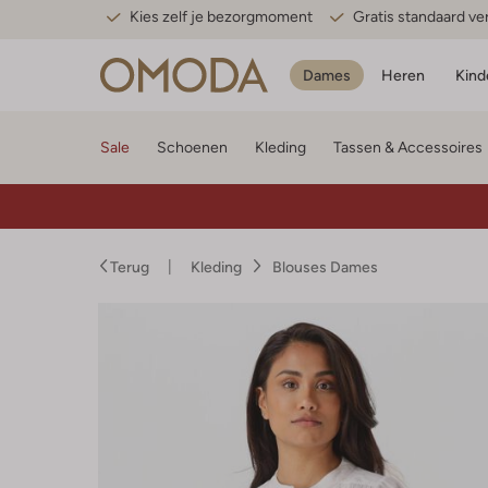
Kies zelf je bezorgmoment
Gratis standaard v
Dames
Heren
Kind
Sale
Schoenen
Kleding
Tassen & Accessoires
Terug
Kleding
Blouses Dames