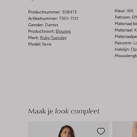
Kleur:
Wit
Productnummer:
308413
Patroon:
Ef
Artikelnummer:
T501-1131
Materiaal b
Gender:
Dames
Materiaal:
K
Productsoort:
Blouses
Materiaalp
Merk:
Ruby Tuesday
Pasvorm:
L
Model:
Ilene
Halslijn:
Op
Mouwlengt
Maak je
look compleet