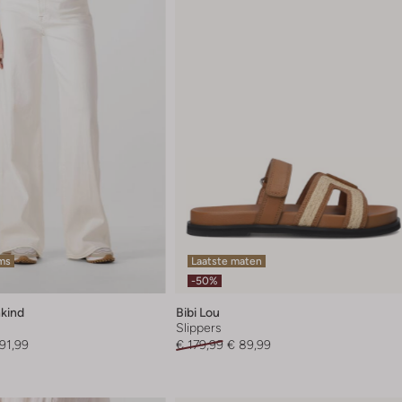
ems
Laatste maten
-50%
nkind
Bibi Lou
Slippers
91,99
€ 179,99
€ 89,99