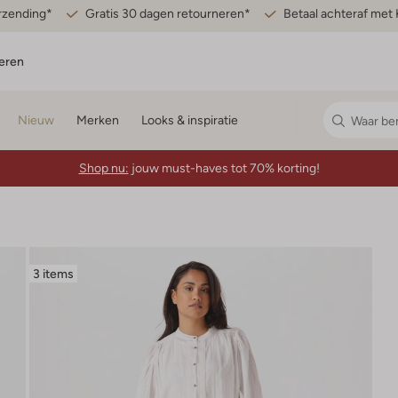
erzending*
Gratis 30 dagen retourneren*
Betaal achteraf met 
eren
Nieuw
Merken
Looks & inspiratie
Shop nu:
jouw must-haves tot 70% korting!
3 items