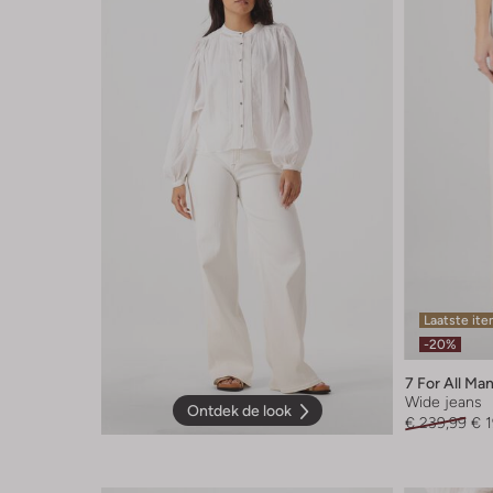
Laatste it
-20%
7 For All Ma
Wide jeans
Ontdek de look
€ 239,99
€ 1