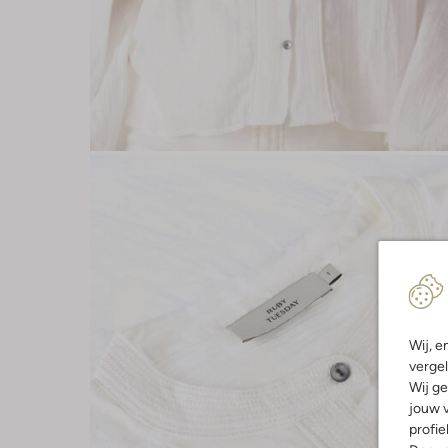
Wij, e
vergel
Wij ge
jouw v
profie