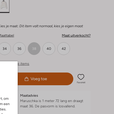
ies je maat:
Dit item valt normaal, kies je eigen maat
Maattabel
Maat uitverkocht?
34
36
38
40
42
ergelijkbare items
Voeg toe
Favoriet
Maatadvies
rt, om
Maruschka is 1 meter 72 lang en draagt
om een
maat 36.
De pasvorm is
losvallend
.
ies.