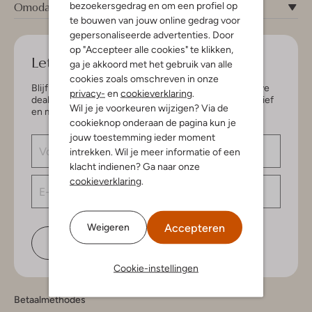
Omoda
bezoekersgedrag en om een profiel op
te bouwen van jouw online gedrag voor
gepersonaliseerde advertenties. Door
op "Accepteer alle cookies" te klikken,
Let's keep in touch!
ga je akkoord met het gebruik van alle
cookies zoals omschreven in onze
Blijf op de hoogte van de nieuwste items en exclusieve
privacy-
en
cookieverklaring
.
deals, speciaal voor jou. Schrijf je in voor de nieuwsbrief
Wil je je voorkeuren wijzigen? Via de
en maak kans op € 150,- shoptegoed.
cookieknop onderaan de pagina kun je
jouw toestemming ieder moment
intrekken. Wil je meer informatie of een
klacht indienen? Ga naar onze
cookieverklaring
.
Accepteren
Weigeren
Schrijf je in
Cookie-instellingen
Betaalmethodes