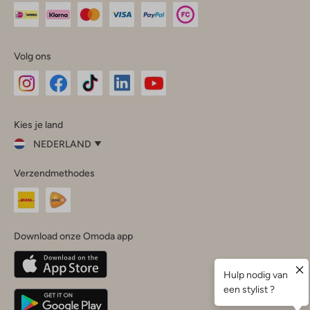
Volg ons
Omoda
Omoda
Omoda
Omoda
Omoda
Kies je land
Instagram
Facebook
TikTok
LinkedIn
YouTube
NEDERLAND
Kies
Verzendmethodes
je
Sluit
land
Nederland
België
(Nederlands)
Download onze Omoda app
Belgique
(Français)
Deutschland