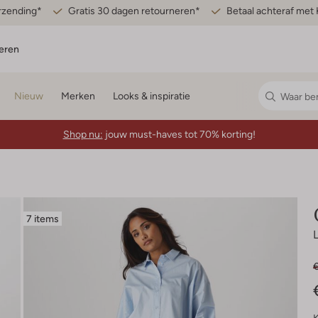
erzending*
Gratis 30 dagen retourneren*
Betaal achteraf met 
eren
Nieuw
Merken
Looks & inspiratie
Shop nu:
jouw must-haves tot 70% korting!
7 items