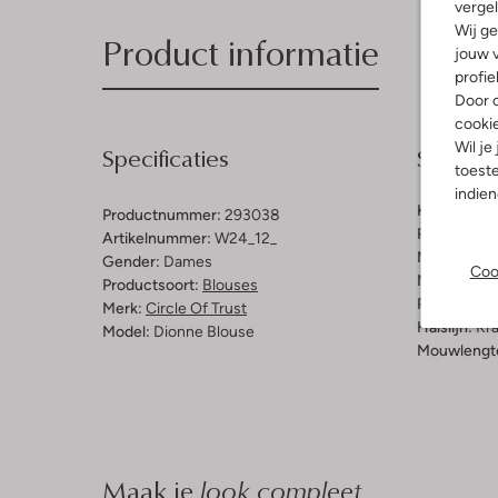
vergel
Wij ge
Product informatie
jouw v
profie
Door o
cooki
Wil je
Specificaties
Samenst
toeste
indie
Kleur:
Lich
Productnummer:
293038
Patroon:
Ef
Artikelnummer:
W24_12_
Materiaal:
K
Gender:
Dames
Coo
Materiaalp
Productsoort:
Blouses
Pasvorm:
O
Merk:
Circle Of Trust
Halslijn:
Kr
Model:
Dionne Blouse
Mouwlengt
Maak je
look compleet