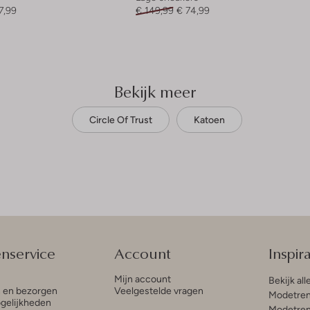
7,99
€ 149,99
€ 74,99
Bekijk meer
Circle Of Trust
Katoen
enservice
Account
Inspira
Mijn account
Bekijk all
n en bezorgen
Veelgestelde vragen
Modetren
gelijkheden
Modetren