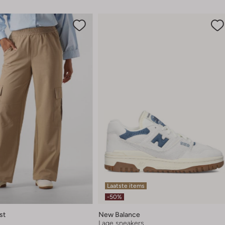
Laatste items
-50%
st
New Balance
Lage sneakers