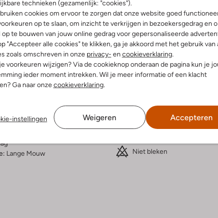
ijkbare technieken (gezamenlijk: "cookies").
bruiken cookies om ervoor te zorgen dat onze website goed functionee
Bezorgen & retourneren
oorkeuren op te slaan, om inzicht te verkrijgen in bezoekersgedrag en 
l op te bouwen van jouw online gedrag voor gepersonaliseerde advertent
p "Accepteer alle cookies" te klikken, ga je akkoord met het gebruik van 
es zoals omschreven in onze
privacy-
en
cookieverklaring
.
 je voorkeuren wijzigen? Via de cookieknop onderaan de pagina kun je j
elling & Pasvorm
Wasvoorschriften
mming ieder moment intrekken. Wil je meer informatie of een klacht
nen? Ga naar onze
cookieverklaring
.
tblauw
Normaal wassen op 30 °C
fen
Strijken op maximaal 110 °C
atoen
Weigeren
Accepteren
kie-instellingen
ercentages:
100% Katoen
Alleen hangend drogen
versized
Niet chemisch reinigen
aag
Niet bleken
e:
Lange Mouw