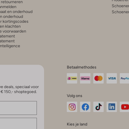
n retourneren
Schoenen
anmelden
aat en onderhoud
Schoenen
en onderhoud
r kortingscodes
en klachten
e voorwaarden
tatement
atement
 Intelligence
Betaalmethodes
e deals, speciaal voor
p € 150,- shoptegoed.
Volg ons
Omoda
Omoda
Omoda
Omoda
Om
Kies je land
Instagram
Facebook
TikTok
LinkedI
Yo