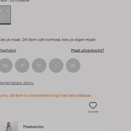
leur:
Lichtblauw
ies je maat:
Dit item valt normaal, kies je eigen maat
Maattabel
Maat uitverkocht?
XS
S
M
L
XL
ergelijkbare items
orry, dit item is momenteel (nog) niet beschikbaar.
Favoriet
Maatadvies