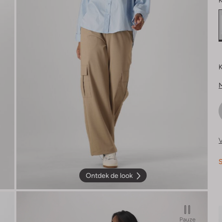
K
K
V
S
Ontdek de look
Pauze