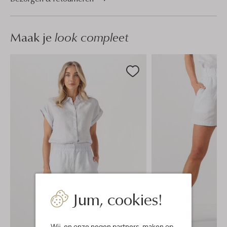
Maak je
look compleet
Jum, cookies!
Wij, en onze
negen partners
, maken op