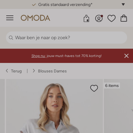
Gratis standaard verzending*
Menu
Shop nu:
jouw must-haves tot 70% korting!
Terug
Blouses Dames
6 items