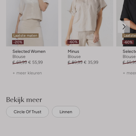
Laatste maten
Laatste
-60%
-20%
-60%
Selected Women
Minus
Selec
Blouse
Blouse
Blouse
€ 69,99
€ 55,99
€ 89,99
€ 35,99
€ 59,9
+ meer kleuren
+ meer
Bekijk meer
Circle Of Trust
Linnen