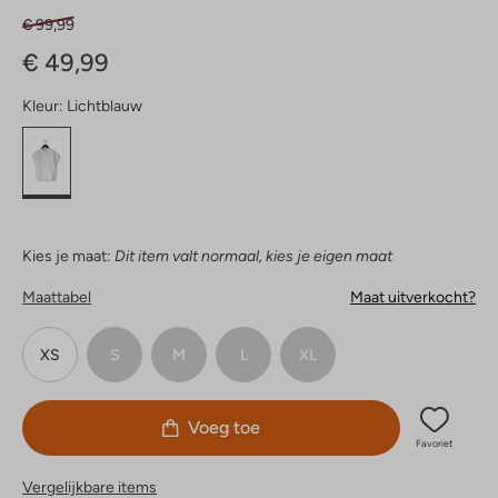
€ 99,99
€ 49,99
Kleur:
Lichtblauw
Kies je maat:
Dit item valt normaal, kies je eigen maat
Maattabel
Maat uitverkocht?
XS
S
M
L
XL
Voeg toe
Favoriet
Vergelijkbare items