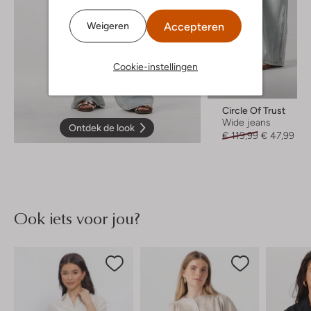
Accepteren
Weigeren
Cookie-instellingen
-60%
Circle Of Trust
Wide jeans
Ontdek de look
€ 119,99
€ 47,99
Ook iets voor jou?