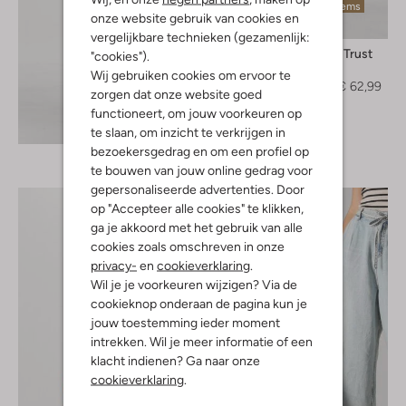
Laatste items
onze website gebruik van cookies en
-30%
vergelijkbare technieken (gezamenlijk:
Circle Of Trust
"cookies").
Short
Wij gebruiken cookies om ervoor te
€ 89,99
€ 62,99
zorgen dat onze website goed
functioneert, om jouw voorkeuren op
Ontdek de look
te slaan, om inzicht te verkrijgen in
bezoekersgedrag en om een profiel op
te bouwen van jouw online gedrag voor
gepersonaliseerde advertenties. Door
op "Accepteer alle cookies" te klikken,
ga je akkoord met het gebruik van alle
cookies zoals omschreven in onze
privacy-
en
cookieverklaring
.
Wil je je voorkeuren wijzigen? Via de
cookieknop onderaan de pagina kun je
jouw toestemming ieder moment
intrekken. Wil je meer informatie of een
klacht indienen? Ga naar onze
cookieverklaring
.