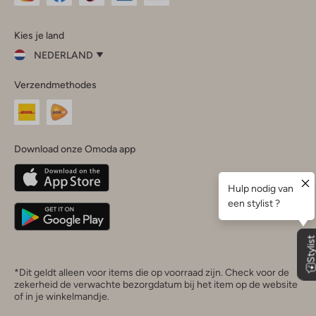
Omoda
Omoda
Omoda
Omoda
Omoda
Kies je land
Instagram
Facebook
TikTok
LinkedIn
YouTube
NEDERLAND
Kies
Verzendmethodes
je
Sluit
land
Nederland
België
(Nederlands)
Download onze Omoda app
Belgique
(Français)
Deutschland
*Dit geldt alleen voor items die op voorraad zijn. Check voor de
zekerheid de verwachte bezorgdatum bij het item op de website
of in je winkelmandje.