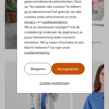
gepersonaliseerde advertenties. Door
op "Accepteer alle cookies" te klikken,
ga je akkoord met het gebruik van alle
Laatste items
cookies zoals omschreven in onze
privacy-
en
cookieverklaring
.
American Vintage
Wil je je voorkeuren wijzigen? Via de
T-shirt
cookieknop onderaan de pagina kun je
€ 54,99
jouw toestemming ieder moment
+ meer kleuren
intrekken. Wil je meer informatie of een
Ontdek de look
klacht indienen? Ga naar onze
cookieverklaring
.
Accepteren
Weigeren
Cookie-instellingen