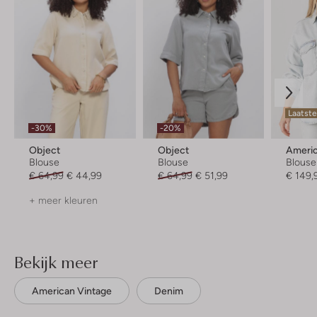
Laatst
-30%
-20%
Object
Object
Americ
Blouse
Blouse
Blouse
€ 64,99
€ 44,99
€ 64,99
€ 51,99
€ 149,
+ meer kleuren
Bekijk meer
American Vintage
Denim