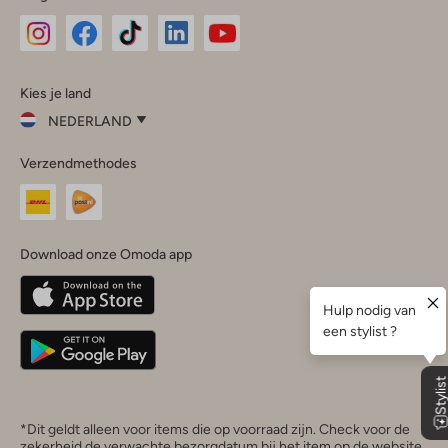
Omoda
Omoda
Omoda
Omoda
Omoda
Kies je land
Instagram
Facebook
TikTok
LinkedIn
YouTube
NEDERLAND
Kies
Verzendmethodes
je
Sluit
land
Nederland
België
(Nederlands)
Download onze Omoda app
Belgique
(Français)
Deutschland
*Dit geldt alleen voor items die op voorraad zijn. Check voor de
zekerheid de verwachte bezorgdatum bij het item op de website