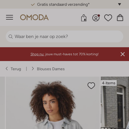
Gratis standaard verzending*
Menu
Shop nu:
jouw must-haves tot 70% korting!
Terug
Blouses Dames
4 items