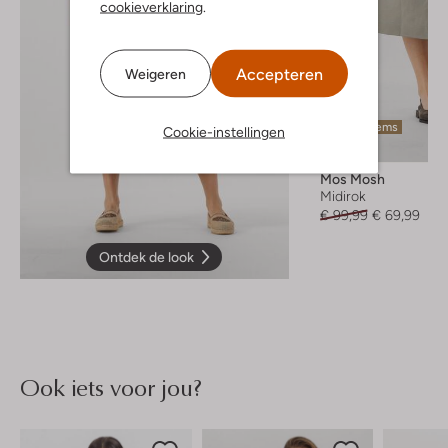
cookieverklaring
.
Accepteren
Weigeren
Laatste items
Cookie-instellingen
-30%
Mos Mosh
Midirok
€ 99,99
€ 69,99
Ontdek de look
Ook iets voor jou?