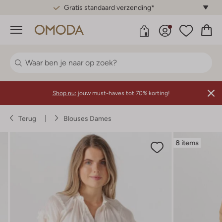
Gratis standaard verzending*
Menu
Shop nu:
jouw must-haves tot 70% korting!
Terug
Blouses Dames
8 items