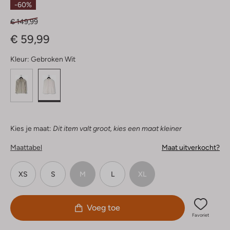
-60%
€ 149,99
€ 59,99
Kleur:
Gebroken Wit
Kies je maat:
Dit item valt groot, kies een maat kleiner
Maattabel
Maat uitverkocht?
XS
S
M
L
XL
Voeg toe
Favoriet