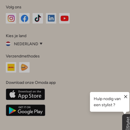
Volg ons
Omoda
Omoda
Omoda
Omoda
Omoda
Kies je land
Instagram
Facebook
TikTok
LinkedIn
YouTube
NEDERLAND
Kies
Verzendmethodes
je
Sluit
land
Nederland
België
(Nederlands)
Download onze Omoda app
Belgique
(Français)
Deutschland