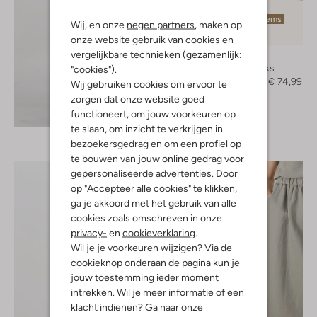
Laatste items
Wij, en onze
negen partners
, maken op
-50%
onze website gebruik van cookies en
vergelijkbare technieken (gezamenlijk:
Guess
Slingbacks
"cookies").
€ 149,99
€ 74,99
Wij gebruiken cookies om ervoor te
zorgen dat onze website goed
Ontdek de look
functioneert, om jouw voorkeuren op
te slaan, om inzicht te verkrijgen in
bezoekersgedrag en om een profiel op
te bouwen van jouw online gedrag voor
gepersonaliseerde advertenties. Door
op "Accepteer alle cookies" te klikken,
ga je akkoord met het gebruik van alle
cookies zoals omschreven in onze
privacy-
en
cookieverklaring
.
Wil je je voorkeuren wijzigen? Via de
cookieknop onderaan de pagina kun je
jouw toestemming ieder moment
intrekken. Wil je meer informatie of een
klacht indienen? Ga naar onze