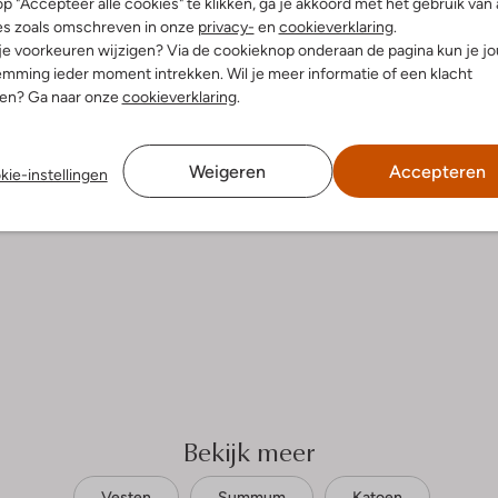
p "Accepteer alle cookies" te klikken, ga je akkoord met het gebruik van 
es zoals omschreven in onze
privacy-
en
cookieverklaring
.
 je voorkeuren wijzigen? Via de cookieknop onderaan de pagina kun je j
mming ieder moment intrekken. Wil je meer informatie of een klacht
nen? Ga naar onze
cookieverklaring
.
Weigeren
Accepteren
kie-instellingen
Bekijk meer
Vesten
Summum
Katoen