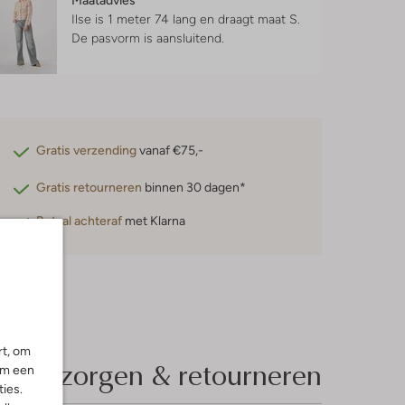
Maatadvies
Ilse is 1 meter 74 lang en draagt maat S.
De pasvorm is
aansluitend
.
Gratis verzending
vanaf €75,-
Gratis retourneren
binnen 30 dagen*
Betaal achteraf
met Klarna
rt, om
Bezorgen & retourneren
om een
ies.