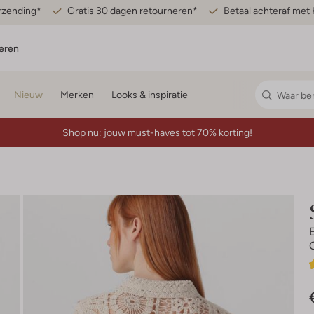
erzending*
Gratis 30 dagen retourneren*
Betaal achteraf met 
eren
Nieuw
Merken
Looks & inspiratie
Shop nu:
jouw must-haves tot 70% korting!