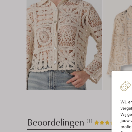
Wij, e
vergel
Wij ge
Beoordelingen
(1)
jouw v
1
5
5
/5
profie