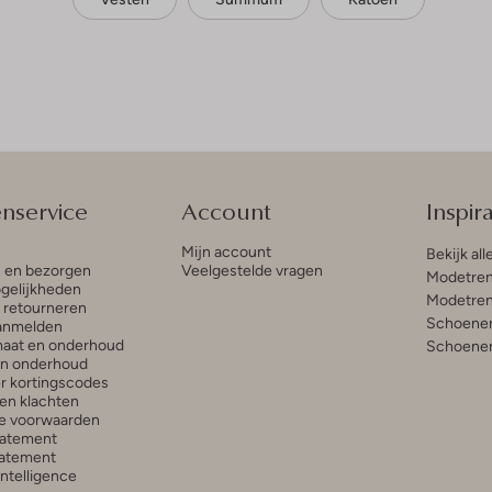
enservice
Account
Inspira
Mijn account
Bekijk all
n en bezorgen
Veelgestelde vragen
Modetren
gelijkheden
Modetren
n retourneren
Schoenen
anmelden
aat en onderhoud
Schoenen
en onderhoud
r kortingscodes
en klachten
e voorwaarden
tatement
atement
 Intelligence