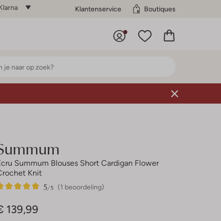
Klarna
Klantenservice
Boutiques
Summum
Ecru Summum Blouses Short Cardigan Flower
Crochet Knit
5
1
5
/5
(1 beoordeling)
Sterren
€ 139,99