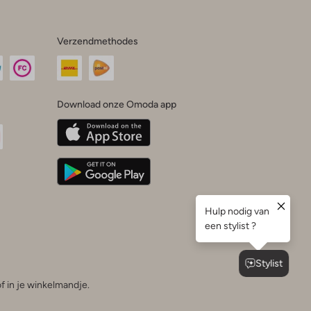
Verzendmethodes
Download onze Omoda app
oda
n
uTube
f in je winkelmandje.