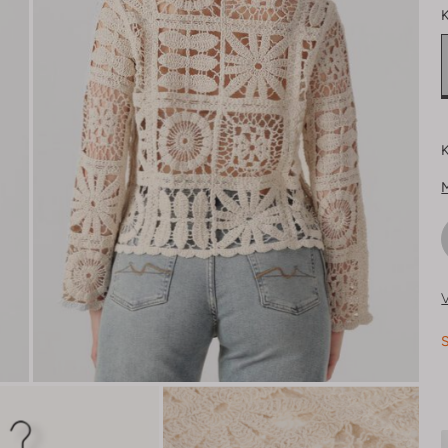
K
K
V
S