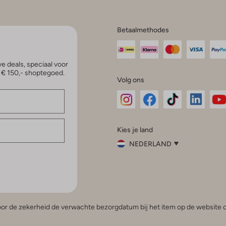
Betaalmethodes
e deals, speciaal voor
p € 150,- shoptegoed.
Volg ons
Omoda
Omoda
Omoda
Omoda
Om
Kies je land
Instagram
Facebook
TikTok
LinkedI
Yo
NEDERLAND
Kies
je
Sluit
land
Nederland
België
(Nederlands)
 voor de zekerheid de verwachte bezorgdatum bij het item op de website o
Belgique
(Français)