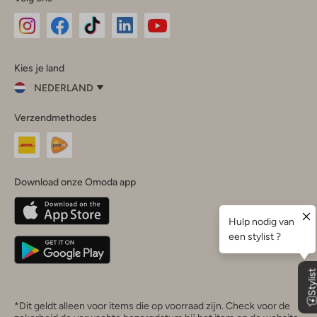
Omoda
Omoda
Omoda
Omoda
Omoda
Kies je land
Instagram
Facebook
TikTok
LinkedIn
YouTube
NEDERLAND
Kies
Verzendmethodes
je
Sluit
land
Nederland
België
(Nederlands)
Download onze Omoda app
Belgique
(Français)
Deutschland
*Dit geldt alleen voor items die op voorraad zijn. Check voor de