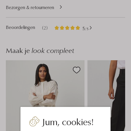
Bezorgen & retourneren
2
5
Beoordelingen
(2)
5
/5
Sterren
Maak je
look compleet
Jum, cookies!