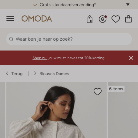
Gratis standaard verzending*
Menu
Shop nu:
jouw must-haves tot 70% korting!
Terug
Blouses Dames
6 items