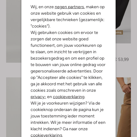
Wij, en onze
negen partners
, maken op
onze website gebruik van cookies en
vergelijkbare technieken (gezamenlijk:
"cookies").
Wij gebruiken cookies om ervoor te
Laatste items
zorgen dat onze website goed
-40%
functioneert, om jouw voorkeuren op
Notre-V
te slaan, om inzicht te verkrijgen in
Pantalon
Ontdek de look
bezoekersgedrag en om een profiel op
€ 89,95
€ 53,99
te bouwen van jouw online gedrag voor
gepersonaliseerde advertenties. Door
op "Accepteer alle cookies" te klikken,
ga je akkoord met het gebruik van alle
cookies zoals omschreven in onze
privacy-
en
cookieverklaring
.
Wil je je voorkeuren wijzigen? Via de
cookieknop onderaan de pagina kun je
jouw toestemming ieder moment
intrekken. Wil je meer informatie of een
klacht indienen? Ga naar onze
cookieverklaring
.