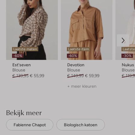
Laatste maten
Laatste item
Laatst
-60%
-60%
-30%
Est'seven
Devotion
Nukus
Blouse
Blouse
Blouse
€ 139,95
€ 55,99
€ 149,99
€ 59,99
€ 119,
+ meer kleuren
Bekijk meer
Fabienne Chapot
Biologisch katoen