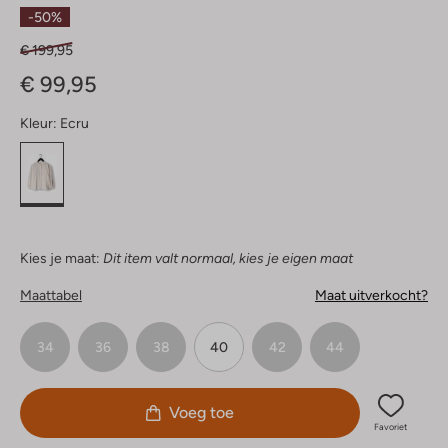
Sterren
-50%
€ 199,95
€ 99,95
Kleur:
Ecru
Kies je maat:
Dit item valt normaal, kies je eigen maat
Maattabel
Maat uitverkocht?
34
36
38
40
42
44
Voeg toe
Favoriet