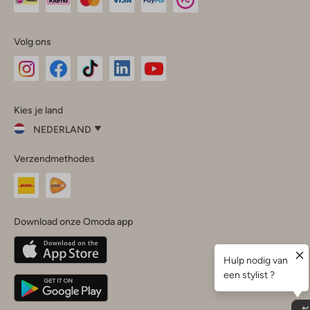
Volg ons
Omoda
Omoda
Omoda
Omoda
Omoda
Kies je land
Instagram
Facebook
TikTok
LinkedIn
YouTube
NEDERLAND
Kies
Verzendmethodes
je
Sluit
land
Nederland
België
(Nederlands)
Download onze Omoda app
Belgique
(Français)
Deutschland