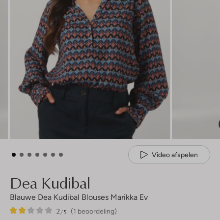
Video afspelen
Dea Kudibal
Blauwe Dea Kudibal Blouses Marikka Ev
2
1
2
/5
(1 beoordeling)