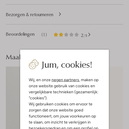
Bezorgen & retourneren
1
2
Beoordelingen
(1)
2
/5
Sterren
Maak je
look compleet
Jum, cookies!
Wij, en onze
negen partners
, maken op
onze website gebruik van cookies en
vergelijkbare technieken (gezamenlijk:
"cookies").
Wij gebruiken cookies om ervoor te
zorgen dat onze website goed
functioneert, om jouw voorkeuren op
te slaan, om inzicht te verkrijgen in
bezoekersgedrag en om een profiel op