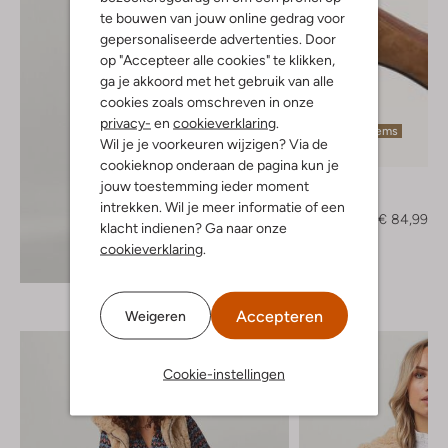
te bouwen van jouw online gedrag voor
gepersonaliseerde advertenties. Door
op "Accepteer alle cookies" te klikken,
ga je akkoord met het gebruik van alle
cookies zoals omschreven in onze
privacy-
en
cookieverklaring
.
Laatste items
Wil je je voorkeuren wijzigen? Via de
-50%
cookieknop onderaan de pagina kun je
Bibi Lou
jouw toestemming ieder moment
Pumps
intrekken. Wil je meer informatie of een
€ 169,95
€ 84,99
klacht indienen? Ga naar onze
cookieverklaring
.
Ontdek de look
Accepteren
Weigeren
Cookie-instellingen