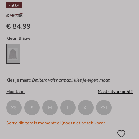
Sterren
-50%
€ 169,95
€ 84,99
Kleur:
Blauw
Kies je maat:
Dit item valt normaal, kies je eigen maat
Maattabel
Maat uitverkocht?
XS
S
M
L
XL
XXL
Sorry, dit item is momenteel (nog) niet beschikbaar.