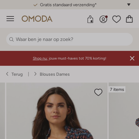
Gratis standaard verzending*
Menu
Shop nu:
jouw must-haves tot 70% korting!
Terug
Blouses Dames
7 items