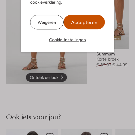
cookieverklaring
.
Accepteren
Weigeren
Laatste items
Cookie-instellingen
-50%
Summum
Korte broek
€ 89,99
€ 44,99
Ontdek de look
Ook iets voor jou?