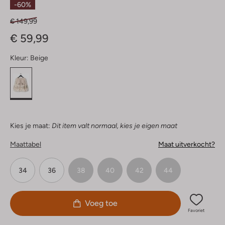
-60%
€ 149,99
€ 59,99
Kleur:
Beige
Kies je maat:
Dit item valt normaal, kies je eigen maat
Maattabel
Maat uitverkocht?
34
36
38
40
42
44
Voeg toe
Favoriet