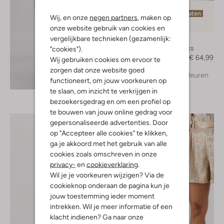
Laatste maten
Wij, en onze
negen partners
, maken op
-50%
onze website gebruik van cookies en
vergelijkbare technieken (gezamenlijk:
Unisa
Slingbacks
"cookies").
€ 129,99
€ 64,99
Wij gebruiken cookies om ervoor te
zorgen dat onze website goed
+ meer kleuren
Ontdek de look
functioneert, om jouw voorkeuren op
te slaan, om inzicht te verkrijgen in
bezoekersgedrag en om een profiel op
te bouwen van jouw online gedrag voor
gepersonaliseerde advertenties. Door
op "Accepteer alle cookies" te klikken,
ga je akkoord met het gebruik van alle
cookies zoals omschreven in onze
privacy-
en
cookieverklaring
.
Wil je je voorkeuren wijzigen? Via de
cookieknop onderaan de pagina kun je
jouw toestemming ieder moment
intrekken. Wil je meer informatie of een
klacht indienen? Ga naar onze