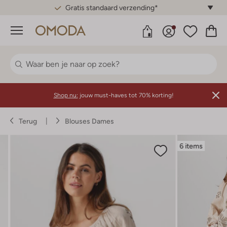
Gratis standaard verzending*
Menu
Shop nu:
jouw must-haves tot 70% korting!
Terug
Blouses Dames
6 items