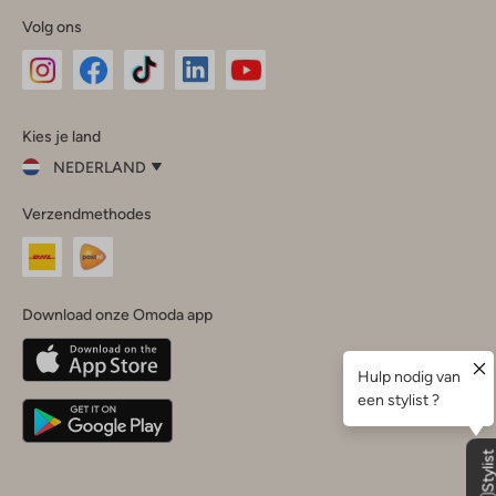
Volg ons
Omoda
Omoda
Omoda
Omoda
Omoda
Kies je land
Instagram
Facebook
TikTok
LinkedIn
YouTube
NEDERLAND
Kies
Verzendmethodes
je
Sluit
land
Nederland
België
(Nederlands)
Download onze Omoda app
Belgique
(Français)
Deutschland