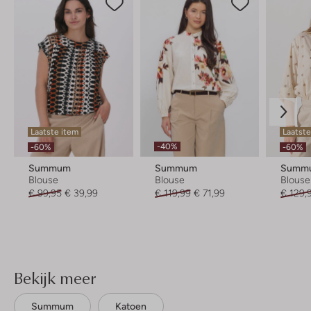
Laatste item
Laatste
-40%
-60%
-60%
Summum
Summum
Summ
Blouse
Blouse
Blouse
€ 99,95
€ 39,99
€ 119,99
€ 71,99
€ 129,
Bekijk meer
Summum
Katoen