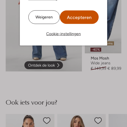
Accepteren
Weigeren
Cookie-instellingen
Laatste items
-40%
Mos Mosh
Wide jeans
Ontdek de look
€ 149,99
€ 89,99
Ook iets voor jou?