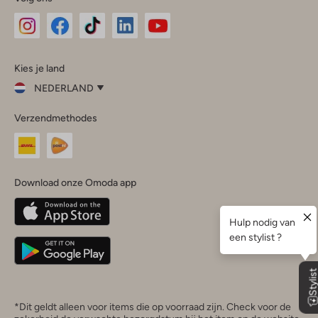
Omoda
Omoda
Omoda
Omoda
Omoda
Kies je land
Instagram
Facebook
TikTok
LinkedIn
YouTube
NEDERLAND
Kies
Verzendmethodes
je
Sluit
land
Nederland
België
(Nederlands)
Download onze Omoda app
Belgique
(Français)
Deutschland
*Dit geldt alleen voor items die op voorraad zijn. Check voor de