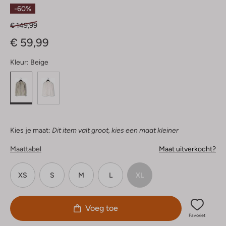
Sterren
-60%
€ 149,99
€ 59,99
Kleur:
Beige
Kies je maat:
Dit item valt groot, kies een maat kleiner
Maattabel
Maat uitverkocht?
XS
S
M
L
XL
Voeg toe
Favoriet