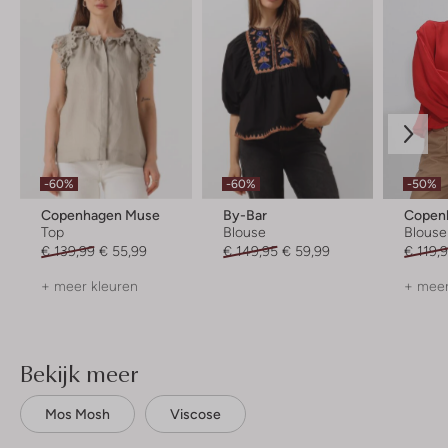
-60%
-60%
-50%
Copenhagen Muse
By-Bar
Copen
Top
Blouse
Blouse
€ 139,99
€ 55,99
€ 149,95
€ 59,99
€ 119,
+ meer kleuren
+ meer
Bekijk meer
Mos Mosh
Viscose