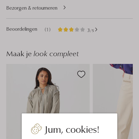
Bezorgen & retourneren
1
3
Beoordelingen
(1)
3
/5
Sterren
Maak je
look compleet
Jum, cookies!