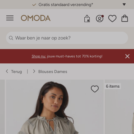
Gratis standaard verzending*
Menu
Shop nu:
jouw must-haves tot 70% korting!
Terug
Blouses Dames
6 items