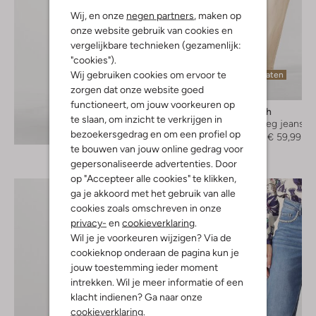
Wij, en onze
negen partners
, maken op
onze website gebruik van cookies en
vergelijkbare technieken (gezamenlijk:
"cookies").
Wij gebruiken cookies om ervoor te
Laatste maten
zorgen dat onze website goed
-60%
functioneert, om jouw voorkeuren op
Mos Mosh
te slaan, om inzicht te verkrijgen in
Straight leg jeans
Ontdek de look
bezoekersgedrag en om een profiel op
€ 149,99
€ 59,99
te bouwen van jouw online gedrag voor
gepersonaliseerde advertenties. Door
op "Accepteer alle cookies" te klikken,
ga je akkoord met het gebruik van alle
cookies zoals omschreven in onze
privacy-
en
cookieverklaring
.
Wil je je voorkeuren wijzigen? Via de
cookieknop onderaan de pagina kun je
jouw toestemming ieder moment
intrekken. Wil je meer informatie of een
klacht indienen? Ga naar onze
cookieverklaring
.