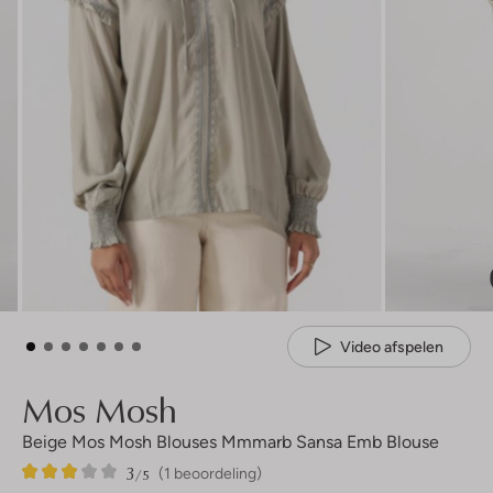
Video afspelen
Mos Mosh
Beige Mos Mosh Blouses Mmmarb Sansa Emb Blouse
3
1
3
/5
(1 beoordeling)