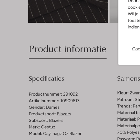
Door o
cooki
Wil je
Ont
toeste
indie
Product informatie
Coo
Specificaties
Samenst
Kleur:
Zwar
Productnummer:
291092
Patroon:
St
Artikelnummer:
10909613
Trends:
Par
Gender:
Dames
Materiaal b
Productsoort:
Blazers
Materiaal:
P
Subsoort:
Blazers
Materiaalp
Merk:
Gestuz
70% Polyes
Model:
Caylinagz Oz Blazer
Pasvorm:
Re