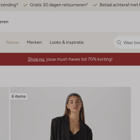
erzending*
Gratis 30 dagen retourneren*
Betaal achteraf met 
eren
Nieuw
Merken
Looks & inspiratie
Shop nu:
jouw must-haves tot 70% korting!
6 items