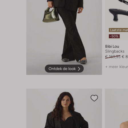
Laatste ma
-50%
Bibi Lou
Slingbacks
€ 169,95
€ 8
+ meer kleu
Ontdek de look