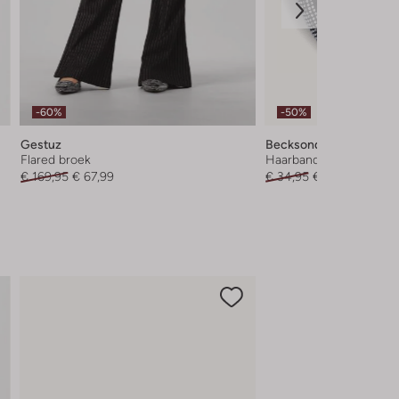
-60%
-50%
Gestuz
Becksondergaard
Flared broek
Haarband
€ 169,95
€ 67,99
€ 34,95
€ 16,99