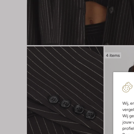
4 items
Wij, e
vergel
Wij ge
jouw v
profie