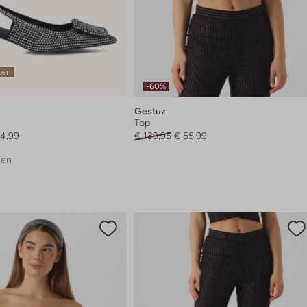
ten
-60%
Gestuz
Top
4,99
€ 139,95
€ 55,99
ren