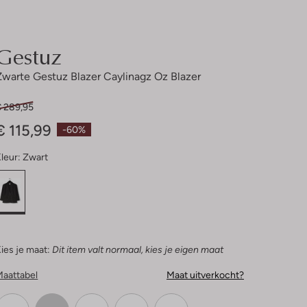
Gestuz
Zwarte Gestuz Blazer Caylinagz Oz Blazer
€ 289,95
€ 115,99
-60%
leur:
Zwart
ies je maat:
Dit item valt normaal, kies je eigen maat
Maattabel
Maat uitverkocht?