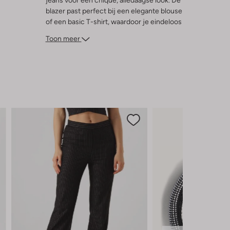
jeans voor een chique, alledaagse look. De
blazer past perfect bij een elegante blouse
of een basic T-shirt, waardoor je eindeloos
kunt variëren. De polyester binnenkant
Toon meer
zorgt voor een comfortabele fit, zodat je
de hele dag door kunt stralen. Voeg deze
tijdloze klassieker toe aan je collectie en
ervaar de perfecte mix van stijl en comfort.