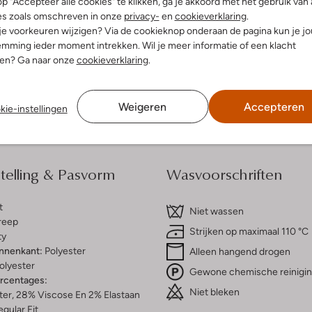
p "Accepteer alle cookies" te klikken, ga je akkoord met het gebruik van 
es zoals omschreven in onze
privacy-
en
cookieverklaring
.
 je voorkeuren wijzigen? Via de cookieknop onderaan de pagina kun je j
dek de look
Ontdek de look
mming ieder moment intrekken. Wil je meer informatie of een klacht
nen? Ga naar onze
cookieverklaring
.
Bezorgen & retourneren
Weigeren
Accepteren
kie-instellingen
elling & Pasvorm
Wasvoorschriften
t
Niet wassen
reep
Strijken op maximaal 110 °C
ty
innenkant:
Polyester
Alleen hangend drogen
olyester
Gewone chemische reinigi
ercentages:
Niet bleken
ter, 28% Viscose En 2% Elastaan
gular Fit