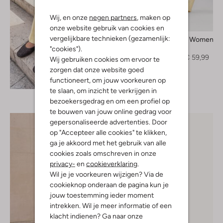
Wij, en onze
negen partners
, maken op
-40%
onze website gebruik van cookies en
vergelijkbare technieken (gezamenlijk:
Selected Women
Pantalon
"cookies").
€ 99,99
€ 59,99
Wij gebruiken cookies om ervoor te
zorgen dat onze website goed
Ontdek de look
functioneert, om jouw voorkeuren op
te slaan, om inzicht te verkrijgen in
bezoekersgedrag en om een profiel op
te bouwen van jouw online gedrag voor
gepersonaliseerde advertenties. Door
op "Accepteer alle cookies" te klikken,
ga je akkoord met het gebruik van alle
cookies zoals omschreven in onze
privacy-
en
cookieverklaring
.
Wil je je voorkeuren wijzigen? Via de
cookieknop onderaan de pagina kun je
jouw toestemming ieder moment
intrekken. Wil je meer informatie of een
klacht indienen? Ga naar onze