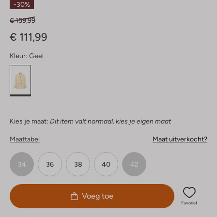
-30%
€ 159,99
€ 111,99
Kleur:
Geel
Kies je maat:
Dit item valt normaal, kies je eigen maat
Maattabel
Maat uitverkocht?
34
36
38
40
42
Voeg toe
Favoriet