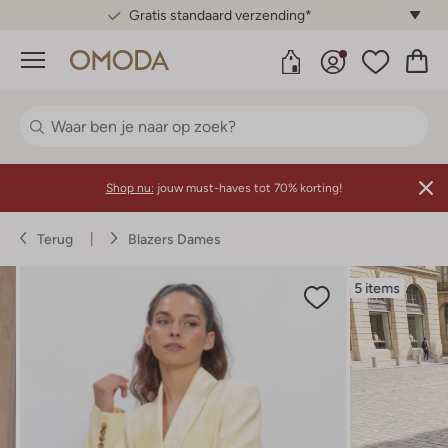
Gratis standaard verzending*
Menu
Shop nu:
jouw must-haves tot 70% korting!
Terug
Blazers Dames
5 items