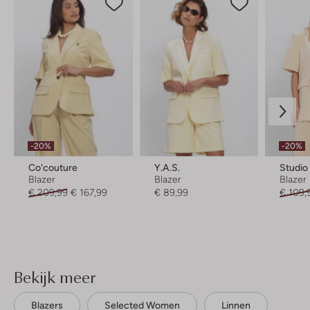
-20%
-20%
Co'couture
Y.a.s.
Studi
Blazer
Blazer
Blazer
€ 209,99
€ 167,99
€ 89,99
€ 109,
Bekijk meer
Blazers
Selected Women
Linnen