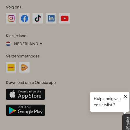
Volg ons
Omoda
Omoda
Omoda
Omoda
Omoda
Kies je land
Instagram
Facebook
TikTok
LinkedIn
YouTube
NEDERLAND
Kies
Verzendmethodes
je
Sluit
land
Nederland
België
(Nederlands)
Download onze Omoda app
Belgique
(Français)
Deutschland