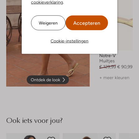
cookieverklaring
.
Accepteren
Weigeren
Cookie-instellingen
-30%
Notre-V
Muiltjes
€ 129,99
€ 90,99
+ meer kleuren
Ontdek de look
Ook iets voor jou?