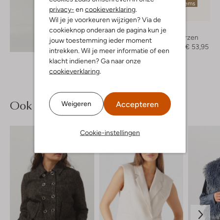
Laatste items
privacy-
en
cookieverklaring
.
-70%
Wil je je voorkeuren wijzigen? Via de
Notre-V
cookieknop onderaan de pagina kun je
Hoge laarzen
jouw toestemming ieder moment
Ontdek de look
€ 179,95
€ 53,95
intrekken. Wil je meer informatie of een
klacht indienen? Ga naar onze
cookieverklaring
.
Ook iets voor jou?
Accepteren
Weigeren
Cookie-instellingen