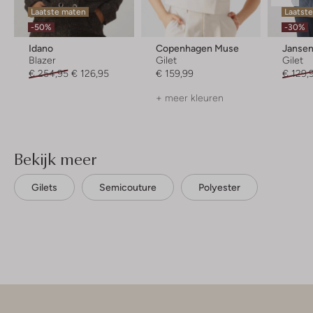
Laatste maten
Laatst
-50%
-30%
Idano
Copenhagen Muse
Janse
Blazer
Gilet
Gilet
€ 254,95
€ 126,95
€ 159,99
€ 129,
+ meer kleuren
Bekijk meer
Gilets
Semicouture
Polyester