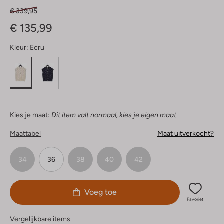
€ 339,95
€ 135,99
Kleur:
Ecru
Kies je maat:
Dit item valt normaal, kies je eigen maat
Maattabel
Maat uitverkocht?
34
36
38
40
42
Voeg toe
Favoriet
Vergelijkbare items