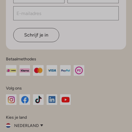
Schrijf je in
Betaalmethodes
Volg ons
Omoda
Omoda
Omoda
Omoda
Omoda
Kies je land
Instagram
Facebook
TikTok
LinkedIn
YouTube
NEDERLAND