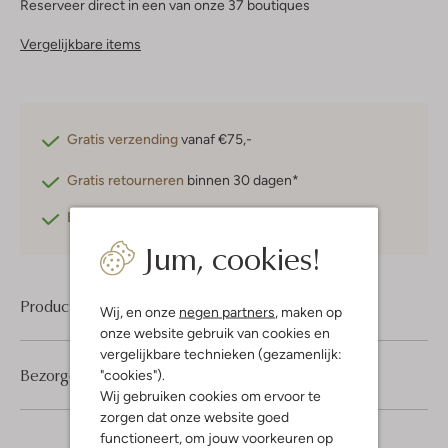
Reserveer direct in een van onze 37 boutiques
Vergelijkbare items
Gratis verzending
vanaf €75,-
Gratis retourneren
binnen 30 dagen*
Betaal achteraf
met Klarna
Jum, cookies!
Product informatie
Wij, en onze
negen partners
, maken op
onze website gebruik van cookies en
vergelijkbare technieken (gezamenlijk:
Bezorgen & retourneren
"cookies").
Wij gebruiken cookies om ervoor te
zorgen dat onze website goed
functioneert, om jouw voorkeuren op