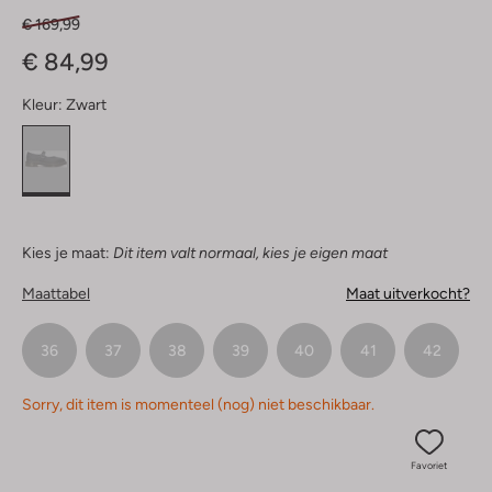
€ 169,99
€ 84,99
Kleur:
Zwart
Kies je maat:
Dit item valt normaal, kies je eigen maat
Maattabel
Maat uitverkocht?
36
37
38
39
40
41
42
Sorry, dit item is momenteel (nog) niet beschikbaar.
Favoriet