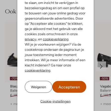
te slaan, om inzicht te verkrijgen in
bezoekersgedrag en om een profiel op
Ook iets voor jou?
te bouwen van jouw online gedrag voor
gepersonaliseerde advertenties. Door
op "Accepteer alle cookies" te klikken,
ga je akkoord met het gebruik van alle
cookies zoals omschreven in onze
privacy-
en
cookieverklaring
.
Wil je je voorkeuren wijzigen? Via de
cookieknop onderaan de pagina kun je
jouw toestemming ieder moment
intrekken. Wil je meer informatie of een
klacht indienen? Ga naar onze
cookieverklaring
.
-70%
-40%
-50%
Blasz
Unisa
Accepteren
Weigeren
Ballerina's
Ballerina's
Balleri
€ 119,95
€ 35,99
€ 119,99
€ 71,99
€ 119,
Cookie-instellingen
+ meer kleuren
+ meer kleuren
+ meer