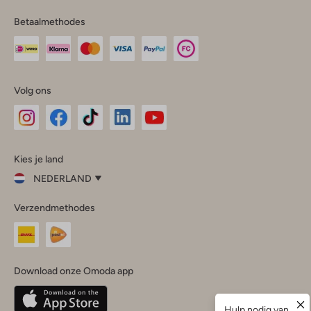
Betaalmethodes
Volg ons
Omoda
Omoda
Omoda
Omoda
Omoda
Kies je land
Instagram
Facebook
TikTok
LinkedIn
YouTube
NEDERLAND
Kies
Verzendmethodes
je
Sluit
land
Nederland
België
(Nederlands)
Download onze Omoda app
Belgique
(Français)
Deutschland