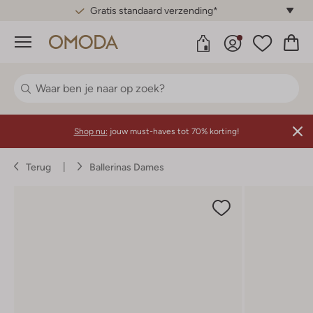
Gratis standaard verzending*
Menu
Shop nu:
jouw must-haves tot 70% korting!
Terug
Ballerinas Dames