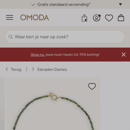
Gratis standaard verzending*
Menu
Shop nu:
jouw must-haves tot 70% korting!
Terug
Sieraden Dames