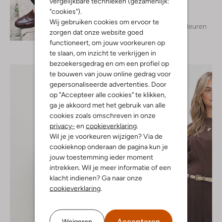
vergelijkbare technieken (gezamenlijk:
€ 49,99
"cookies").
Wij gebruiken cookies om ervoor te
+ meer kleuren
Ontdek de look
zorgen dat onze website goed
functioneert, om jouw voorkeuren op
te slaan, om inzicht te verkrijgen in
bezoekersgedrag en om een profiel op
te bouwen van jouw online gedrag voor
gepersonaliseerde advertenties. Door
op "Accepteer alle cookies" te klikken,
ga je akkoord met het gebruik van alle
cookies zoals omschreven in onze
privacy-
en
cookieverklaring
.
Wil je je voorkeuren wijzigen? Via de
cookieknop onderaan de pagina kun je
jouw toestemming ieder moment
intrekken. Wil je meer informatie of een
klacht indienen? Ga naar onze
cookieverklaring
.
Accepteren
Weigeren