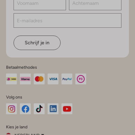
Schrijf je in
Betaalmethodes
Volg ons
Omoda
Omoda
Omoda
Omoda
Omoda
Kies je land
Instagram
Facebook
TikTok
LinkedIn
YouTube