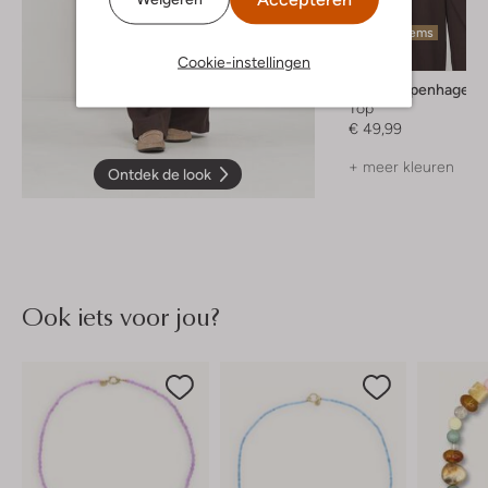
Laatste items
Cookie-instellingen
Msch Copenhagen
Top
€ 49,99
+ meer kleuren
Ontdek de look
Ook iets voor jou?