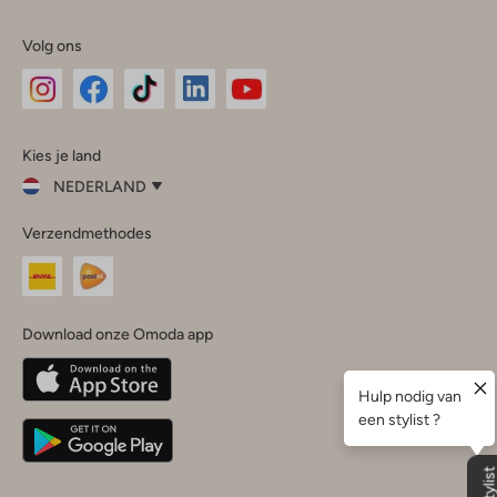
Volg ons
Omoda
Omoda
Omoda
Omoda
Omoda
Kies je land
Instagram
Facebook
TikTok
LinkedIn
YouTube
NEDERLAND
Kies
Verzendmethodes
je
Sluit
land
Nederland
België
(Nederlands)
Download onze Omoda app
Belgique
(Français)
Deutschland