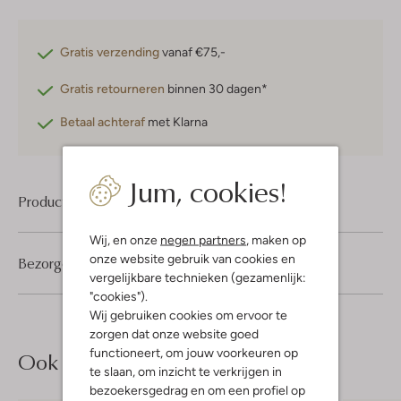
Gratis verzending
vanaf €75,-
Gratis retourneren
binnen 30 dagen*
Betaal achteraf
met Klarna
Jum, cookies!
Product informatie
Wij, en onze
negen partners
, maken op
onze website gebruik van cookies en
Bezorgen & retourneren
vergelijkbare technieken (gezamenlijk:
"cookies").
Wij gebruiken cookies om ervoor te
zorgen dat onze website goed
functioneert, om jouw voorkeuren op
Ook iets voor jou?
te slaan, om inzicht te verkrijgen in
bezoekersgedrag en om een profiel op