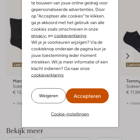
te bouwen van jouw online gedrag voor
gepersonaliseerde advertenties. Door
op "Accepteer alle cookies" te klikken,
ga je akkoord met het gebruik van alle
cookies zoals omschreven in onze
privacy-
en
cookieverklaring
.
Wil je je voorkeuren wijzigen? Via de
cookieknop onderaan de pagina kun je
jouw toestemming ieder moment
intrekken. Wil je meer informatie of een
Laatste maten
Laatste maten
Laatst
klacht indienen? Ga naar onze
cookieverklaring
.
Marcmarcs
Becksondergaard
Tommy 
Sokken
Sokken
Sokke
€ 13,99
€ 9,99
€ 11,9
Accepteren
Weigeren
+ meer kleuren
+ meer kleuren
+ meer
Cookie-instellingen
Bekijk meer