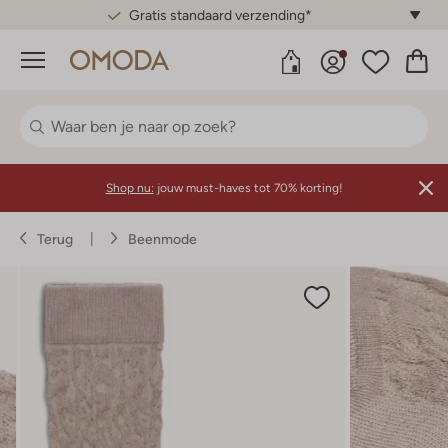
Gratis standaard verzending*
Menu
Shop nu:
jouw must-haves tot 70% korting!
Terug
Beenmode