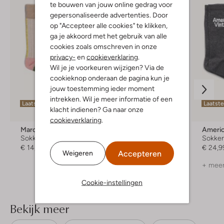
te bouwen van jouw online gedrag voor
gepersonaliseerde advertenties. Door
op "Accepteer alle cookies" te klikken,
ga je akkoord met het gebruik van alle
cookies zoals omschreven in onze
privacy-
en
cookieverklaring
.
Wil je je voorkeuren wijzigen? Via de
cookieknop onderaan de pagina kun je
jouw toestemming ieder moment
intrekken. Wil je meer informatie of een
Laatste maten
Laatste maten
Laatst
klacht indienen? Ga naar onze
cookieverklaring
.
Marcmarcs
Floris Van Bommel
Americ
Sokken
Sokken
Sokke
€ 14,99
€ 12,99
€ 24,9
Accepteren
Weigeren
+ meer kleuren
+ meer
Cookie-instellingen
Bekijk meer