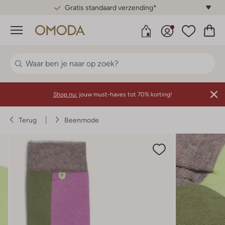
Gratis standaard verzending*
Menu
Shop nu:
jouw must-haves tot 70% korting!
Terug
Beenmode