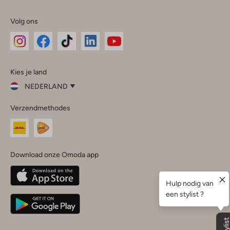
Volg ons
Omoda
Omoda
Omoda
Omoda
Omoda
Kies je land
Instagram
Facebook
TikTok
LinkedIn
YouTube
NEDERLAND
Kies
Verzendmethodes
je
Sluit
land
Nederland
België
(Nederlands)
Download onze Omoda app
Belgique
(Français)
Deutschland