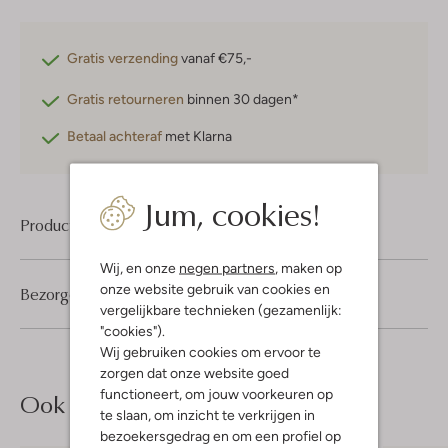
Gratis verzending
vanaf €75,-
Gratis retourneren
binnen 30 dagen*
Betaal achteraf
met Klarna
Jum, cookies!
Product informatie
Wij, en onze
negen partners
, maken op
onze website gebruik van cookies en
Bezorgen & retourneren
vergelijkbare technieken (gezamenlijk:
"cookies").
Wij gebruiken cookies om ervoor te
zorgen dat onze website goed
functioneert, om jouw voorkeuren op
Ook iets voor jou?
te slaan, om inzicht te verkrijgen in
bezoekersgedrag en om een profiel op