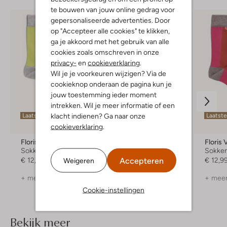
te bouwen van jouw online gedrag voor
gepersonaliseerde advertenties. Door
op "Accepteer alle cookies" te klikken,
ga je akkoord met het gebruik van alle
cookies zoals omschreven in onze
privacy-
en
cookieverklaring
.
Wil je je voorkeuren wijzigen? Via de
cookieknop onderaan de pagina kun je
jouw toestemming ieder moment
intrekken. Wil je meer informatie of een
klacht indienen? Ga naar onze
Laatste maten
Laatste maten
Laatst
cookieverklaring
.
Floris Van Bommel
Floris Van Bommel
Floris
Sokken
Sokken
Sokke
Accepteren
Weigeren
€ 12,99
€ 12,99
€ 12,9
+ meer kleuren
+ meer kleuren
+ meer
Cookie-instellingen
Bekijk meer