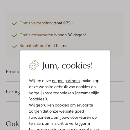
Gratis verzending
vanaf €75,-
Gratis retourneren
binnen 30 dagen*
Betaal achteraf
met Klarna
Jum, cookies!
Product informatie
Wij, en onze
negen partners
, maken op
onze website gebruik van cookies en
Bezorgen & retourneren
vergelijkbare technieken (gezamenlijk:
"cookies").
Wij gebruiken cookies om ervoor te
zorgen dat onze website goed
functioneert, om jouw voorkeuren op
Ook iets voor jou?
te slaan, om inzicht te verkrijgen in
bezoekersgedrag en om een profiel op