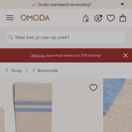
Gratis standaard verzending*
Menu
Shop nu:
jouw must-haves tot 70% korting!
Terug
Beenmode