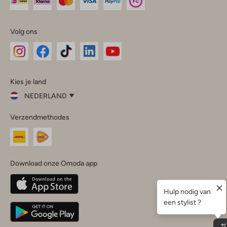
Volg ons
Omoda
Omoda
Omoda
Omoda
Omoda
Kies je land
Instagram
Facebook
TikTok
LinkedIn
YouTube
NEDERLAND
Kies
Verzendmethodes
je
Sluit
land
Nederland
België
(Nederlands)
Download onze Omoda app
Belgique
(Français)
Deutschland