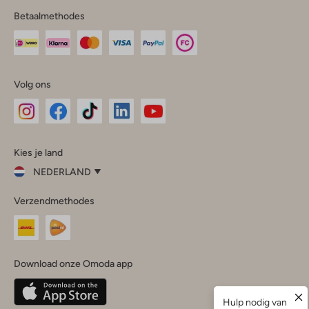
Betaalmethodes
Volg ons
Omoda
Omoda
Omoda
Omoda
Omoda
Kies je land
Instagram
Facebook
TikTok
LinkedIn
YouTube
NEDERLAND
Kies
Verzendmethodes
je
Sluit
land
Nederland
België
(Nederlands)
Download onze Omoda app
Belgique
(Français)
Deutschland