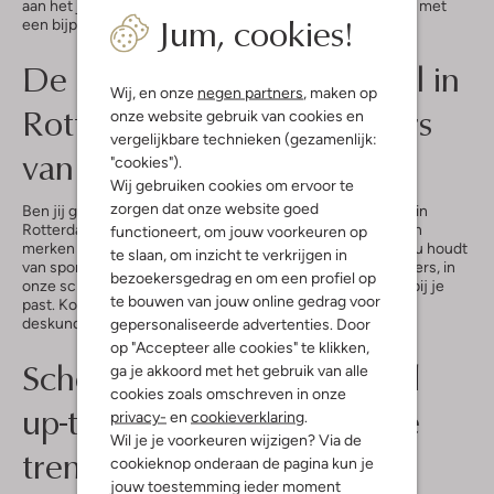
aan het juiste adres. Combineer jouw favoriete schoenen met
Jum, cookies!
een bijpassende tas en maak je outfit compleet.
De sneakers in onze winkel in
Wij, en onze
negen partners
, maken op
Rotterdam: voor liefhebbers
onze website gebruik van cookies en
vergelijkbare technieken (gezamenlijk:
van streetstyle
"cookies").
Wij gebruiken cookies om ervoor te
zorgen dat onze website goed
Ben jij gek op sneakers? Dan mag je onze sneaker winkel in
Rotterdam niet missen. We hebben een ruime selectie aan
functioneert, om jouw voorkeuren op
merken als
Nike
,
New Balance
,
Converse
en
HUB
. Of je nu houdt
te slaan, om inzicht te verkrijgen in
van sportieve modellen of juist van minimalistische sneakers, in
bezoekersgedrag en om een profiel op
onze schoenen winkel in Rotterdam vind je altijd iets dat bij je
te bouwen van jouw online gedrag voor
past. Kom langs, pas ze aan en laat je adviseren door ons
deskundige team.
gepersonaliseerde advertenties. Door
op "Accepteer alle cookies" te klikken,
Schoenen Rotterdam: altijd
ga je akkoord met het gebruik van alle
cookies zoals omschreven in onze
up-to-date met de nieuwste
privacy-
en
cookieverklaring
.
Wil je je voorkeuren wijzigen? Via de
trends
cookieknop onderaan de pagina kun je
jouw toestemming ieder moment