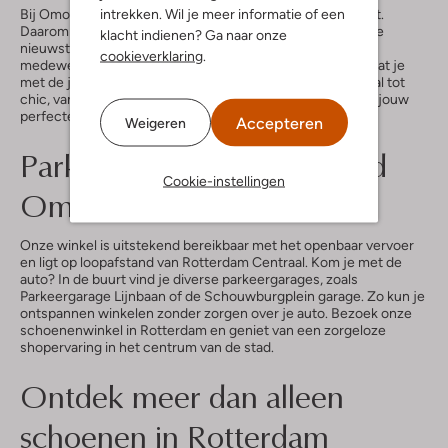
intrekken. Wil je meer informatie of een
Bij Omoda volgen we de nieuwste modetrends op de voet.
Daarom wisselt onze collectie regelmatig, zodat jij altijd de
klacht indienen? Ga naar onze
nieuwste schoenen in Rotterdam kunt shoppen. Onze
cookieverklaring
.
medewerkers helpen je graag met persoonlijk advies, zodat je
met de juiste pasvorm en stijl naar buiten loopt. Van casual tot
chic, van stoer tot verfijnd – bij Omoda Rotterdam vind je jouw
perfecte paar.
Accepteren
Weigeren
Parkeren en bereikbaarheid
Cookie-instellingen
Omoda Rotterdam
Onze winkel is uitstekend bereikbaar met het openbaar vervoer
en ligt op loopafstand van Rotterdam Centraal. Kom je met de
auto? In de buurt vind je diverse parkeergarages, zoals
Parkeergarage Lijnbaan of de Schouwburgplein garage. Zo kun je
ontspannen winkelen zonder zorgen over je auto. Bezoek onze
schoenenwinkel in Rotterdam en geniet van een zorgeloze
shopervaring in het centrum van de stad.
Ontdek meer dan alleen
schoenen in Rotterdam