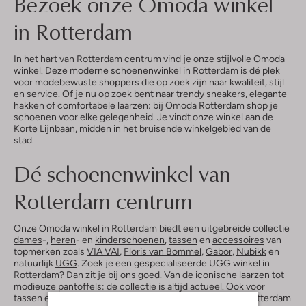
Bezoek onze Omoda winkel
in Rotterdam
In het hart van Rotterdam centrum vind je onze stijlvolle Omoda
winkel. Deze moderne schoenenwinkel in Rotterdam is dé plek
voor modebewuste shoppers die op zoek zijn naar kwaliteit, stijl
en service. Of je nu op zoek bent naar trendy sneakers, elegante
hakken of comfortabele laarzen: bij Omoda Rotterdam shop je
schoenen voor elke gelegenheid. Je vindt onze winkel aan de
Korte Lijnbaan, midden in het bruisende winkelgebied van de
stad.
Dé schoenenwinkel van
Rotterdam centrum
Onze Omoda winkel in Rotterdam biedt een uitgebreide collectie
dames
-,
heren
- en
kinderschoenen
,
tassen
en
accessoires
van
topmerken zoals
VIA VAI
,
Floris van Bommel
,
Gabor
,
Nubikk
en
natuurlijk
UGG
. Zoek je een gespecialiseerde UGG winkel in
Rotterdam? Dan zit je bij ons goed. Van de iconische laarzen tot
modieuze pantoffels: de collectie is altijd actueel. Ook voor
tassen en accessoires ben je bij onze tassen winkel in Rotterdam