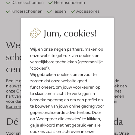
Damesschoenen
Herenschoenen
Kinderschoenen
Tassen
Accessoires
Jum, cookies!
Welkom bij Omoda: jouw
Wij, en onze
negen partners
, maken op
schoenenwinkel in Breda
onze website gebruik van cookies en
vergelijkbare technieken (gezamenlijk:
centrum
"cookies").
Wij gebruiken cookies om ervoor te
zorgen dat onze website goed
Ben je op zoek naar een schoenenwinkel in Breda waar je de
nieuwste trends en tijdloze klassiekers kunt vinden? Bezoek dan
functioneert, om jouw voorkeuren op
onze Omoda-winkel aan de Veemarktstraat 12, gelegen in het
te slaan, om inzicht te verkrijgen in
hart van Breda. Hier vind je een uitgebreide collectie schoenen
bezoekersgedrag en om een profiel op
voor dames, heren en kinderen, van merken zoals
Floris van
te bouwen van jouw online gedrag voor
Bommel
,
Gabor
,
Tommy Hilfiger
en
UGG
.
gepersonaliseerde advertenties. Door
Dé sneaker winkel van Breda
op "Accepteer alle cookies" te klikken,
ga je akkoord met het gebruik van alle
cookies zoals omschreven in onze
Voor sneakerliefhebbers is Omoda Breda een waar paradijs. Onze