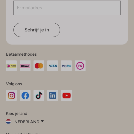
Schrijf je in
Betaalmethodes
Volg ons
Omoda
Omoda
Omoda
Omoda
Omoda
Kies je land
Instagram
Facebook
TikTok
LinkedIn
YouTube
NEDERLAND
Kies