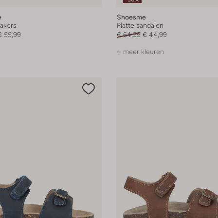
e
Shoesme
akers
Platte sandalen
€ 55,99
€ 64,99
€ 44,99
+ meer kleuren