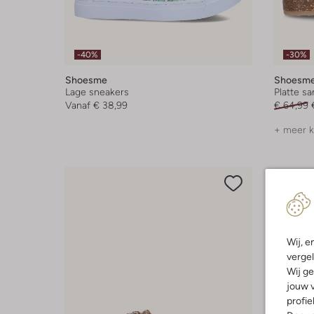
-40%
-30%
Shoesme
Shoesm
Lage sneakers
Platte s
Vanaf
€ 38,99
€ 64,99
+ meer k
Wij, e
vergel
Wij ge
jouw v
profie