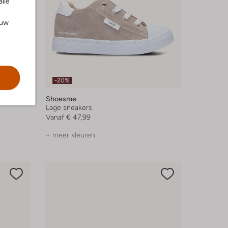
alle
ouw
-20%
Shoesme
Lage sneakers
Vanaf
€ 47,99
+ meer kleuren