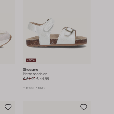
-30%
Shoesme
Platte sandalen
€ 64,99
€ 44,99
+ meer kleuren