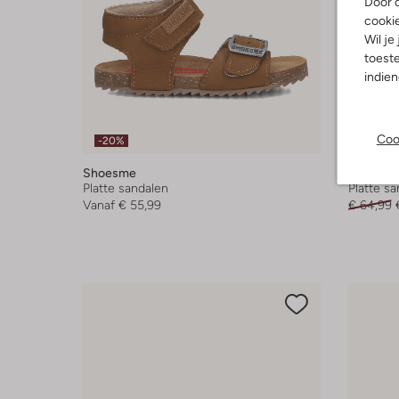
Door o
cooki
Wil je
toeste
indie
Coo
-20%
-40%
Shoesme
Shoesm
Platte sandalen
Platte s
Vanaf
€ 55,99
€ 64,99