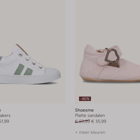
-40%
e
Shoesme
akers
Platte sandalen
51,99
€ 59,99
€ 35,99
+ meer kleuren