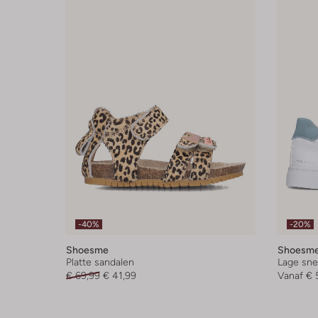
-40%
-20%
Shoesme
Shoesm
Platte sandalen
Lage sne
€ 69,99
€ 41,99
Vanaf
€ 