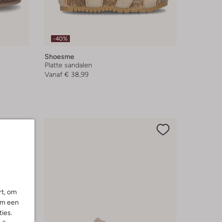
-40%
Shoesme
Platte sandalen
Vanaf
€ 38,99
rt, om
om een
ies.