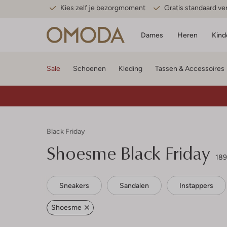
Kies zelf je bezorgmoment
Gratis standaard v
Dames
Heren
Kind
Sale
Schoenen
Kleding
Tassen & Accessoires
Black Friday
Shoesme
Black Friday
189
Sneakers
Sandalen
Instappers
Shoesme