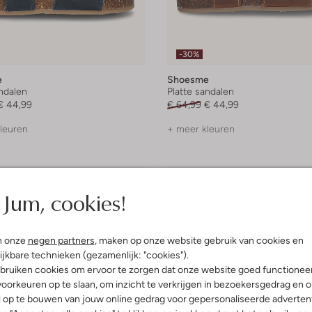
-30%
e
Shoesme
andalen
Platte sandalen
€ 44,99
€ 64,99
€ 44,99
leuren
+ meer kleuren
Jum, cookies!
n onze
negen partners
, maken op onze website gebruik van cookies en
ijkbare technieken (gezamenlijk: "cookies").
bruiken cookies om ervoor te zorgen dat onze website goed functionee
oorkeuren op te slaan, om inzicht te verkrijgen in bezoekersgedrag en 
l op te bouwen van jouw online gedrag voor gepersonaliseerde advertent