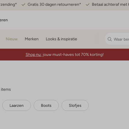
erzending*
Gratis 30 dagen retourneren*
Betaal achteraf met 
eren
Nieuw
Merken
Looks & inspiratie
Shop nu:
jouw must-haves tot 70% korting!
 items
Laarzen
Boots
Slofjes