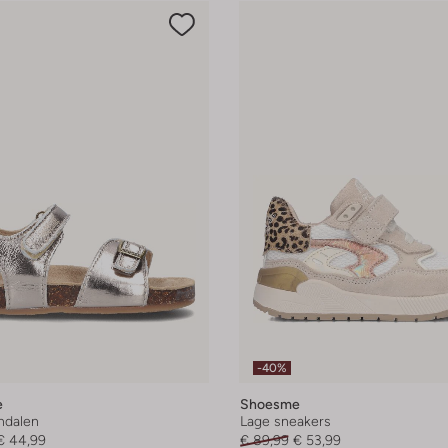
-40%
e
Shoesme
andalen
Lage sneakers
€ 44,99
€ 89,99
€ 53,99