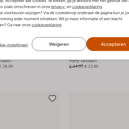
p "Accepteer alle cookies" te klikken, ga je akkoord met het gebruik van 
es zoals omschreven in onze
privacy-
en
cookieverklaring
.
 je voorkeuren wijzigen? Via de cookieknop onderaan de pagina kun je j
mming ieder moment intrekken. Wil je meer informatie of een klacht
nen? Ga naar onze
cookieverklaring
.
Laatste maten
Weigeren
Accepteren
kie-instellingen
-30%
e
Shoesme
andalen
Platte sandalen
€ 38,99
€ 34,99
€ 23,99