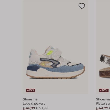
-40%
-30%
Shoesme
Shoesm
Lage sneakers
Platte s
€ 89,99
€ 53,99
€ 64,99