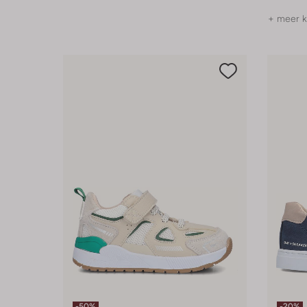
+ meer k
-50%
-20%