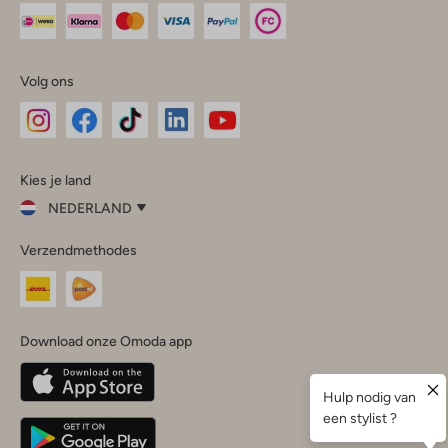
Volg ons
Omoda
Omoda
Omoda
Omoda
Omoda
Kies je land
Instagram
Facebook
TikTok
LinkedIn
YouTube
NEDERLAND
Kies
Verzendmethodes
je
Sluit
land
Nederland
België
(Nederlands)
Download onze Omoda app
Belgique
(Français)
Deutschland