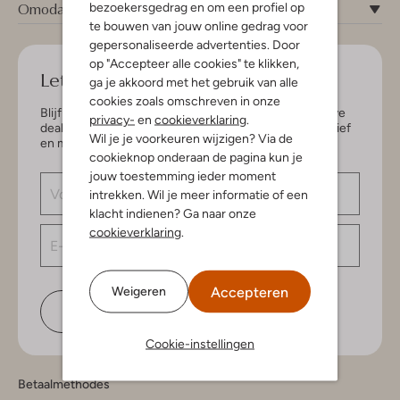
Omoda
bezoekersgedrag en om een profiel op
te bouwen van jouw online gedrag voor
gepersonaliseerde advertenties. Door
op "Accepteer alle cookies" te klikken,
Let's keep in touch!
ga je akkoord met het gebruik van alle
cookies zoals omschreven in onze
Blijf op de hoogte van de nieuwste items en exclusieve
privacy-
en
cookieverklaring
.
deals, speciaal voor jou. Schrijf je in voor de nieuwsbrief
Wil je je voorkeuren wijzigen? Via de
en maak kans op € 150,- shoptegoed.
cookieknop onderaan de pagina kun je
jouw toestemming ieder moment
intrekken. Wil je meer informatie of een
klacht indienen? Ga naar onze
cookieverklaring
.
Accepteren
Weigeren
Schrijf je in
Cookie-instellingen
Betaalmethodes