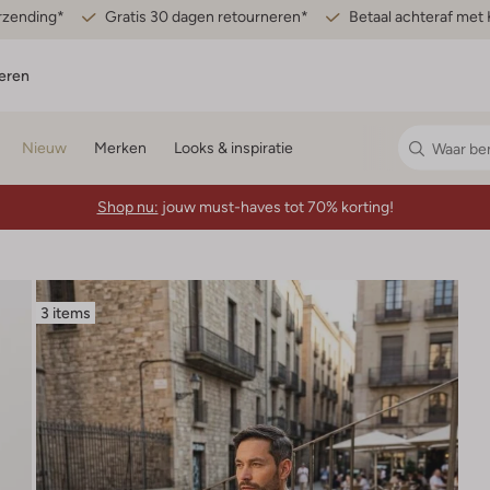
erzending*
Gratis 30 dagen retourneren*
Betaal achteraf met 
eren
Nieuw
Merken
Looks & inspiratie
Shop nu:
jouw must-haves tot 70% korting!
3 items