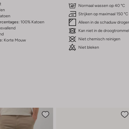
t
Normaal wassen op 40 °C
fen
Strijken op maximaal 150 °C
atoen
ercentages:
100% Katoen
Alleen in de schaduw droge
osvallend
Kan niet in de droogtromme
nd
Niet chemisch reinigen
e:
Korte Mouw
Niet bleken