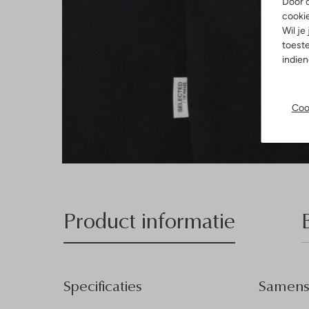
Door o
cooki
Wil je
toeste
indie
Coo
Product informatie
Specificaties
Samenst