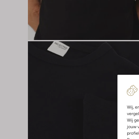
Wij, e
vergel
Wij ge
jouw v
profie