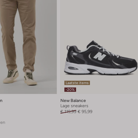
Laatste items
-20%
en
New Balance
Lage sneakers
€ 119,99
€ 95,99
ren