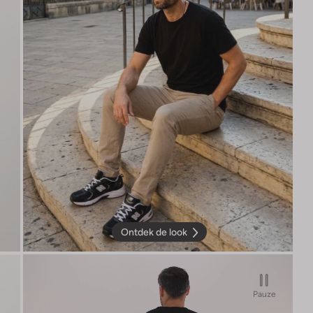
Ontdek de look
Pauze