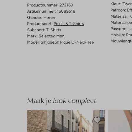
Kleur:
Zwar
Productnummer:
272169
Patroon:
Ef
Artikelnummer:
16089518
Materiaal:
K
Gender:
Heren
Materiaalp
Productsoort:
Polo's & T-Shirts
Pasvorm:
L
Subsoort:
T-Shirts
Halslijn:
Ro
Merk:
Selected Men
Mouwlengt
Model:
Slhjoseph Pique O-Neck Tee
Maak je
look compleet