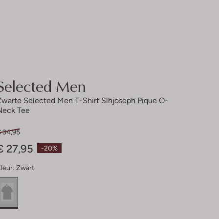
Selected Men
Zwarte Selected Men T-Shirt Slhjoseph Pique O-
Neck Tee
€ 34,95
€ 27,95
-20%
leur:
Zwart