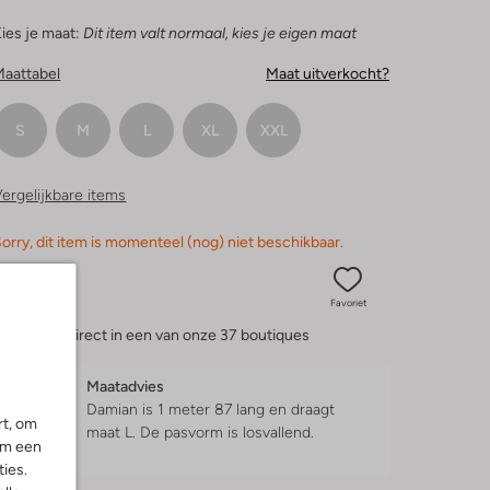
ies je maat:
Dit item valt normaal, kies je eigen maat
Maattabel
Maat uitverkocht?
S
M
L
XL
XXL
ergelijkbare items
orry, dit item is momenteel (nog) niet beschikbaar.
Favoriet
eserveer direct in een van onze 37 boutiques
Maatadvies
Damian is 1 meter 87 lang en draagt
rt, om
maat L.
De pasvorm is
losvallend
.
om een
ies.