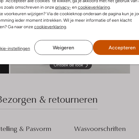
p "Accepteer alle cookies" te klikken, ga je akkoord met het gebruik van 
es zoals omschreven in onze
privacy-
en
cookieverklaring
.
 je voorkeuren wijzigen? Via de cookieknop onderaan de pagina kun je j
mming ieder moment intrekken. Wil je meer informatie of een klacht
nen? Ga naar onze
cookieverklaring
.
Weigeren
Accepteren
kie-instellingen
Ontdek de look
Bezorgen & retourneren
elling & Pasvorm
Wasvoorschriften