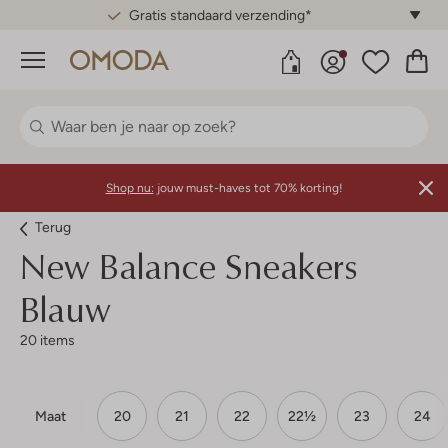
Gratis standaard verzending*
Menu
Shop nu:
jouw must-haves tot 70% korting!
Terug
New Balance
Sneakers
Blauw
20 items
Maat
20
21
22
22½
23
24