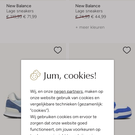
New Balance
New Balance
Lage sneakers
Lage sneakers
€ 119,99
€ 71,99
€ 74,99
€ 44,99
+ meer kleuren
Jum, cookies!
Wij, en onze
negen partners
, maken op
onze website gebruik van cookies en
vergelijkbare technieken (gezamenlijk:
"cookies").
Wij gebruiken cookies om ervoor te
zorgen dat onze website goed
Laatste maten
functioneert, om jouw voorkeuren op
-60%