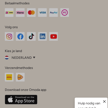
Betaalmethodes
Volg ons
Omoda
Omoda
Omoda
Omoda
Omoda
Kies je land
Instagram
Facebook
TikTok
LinkedIn
YouTube
NEDERLAND
Kies
Verzendmethodes
je
Sluit
land
Nederland
België
(Nederlands)
Download onze Omoda app
Belgique
(Français)
Deutschland