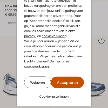
te slaan, om inzicht te verkrijgen in
bezoekersgedrag en om een profiel op
New Balance
New Balance
Lage sneakers
Lage sneakers
te bouwen van jouw online gedrag voor
€ 69,99
€ 84,99
€ 33,99
gepersonaliseerde advertenties. Door
op "Accepteer alle cookies" te klikken,
+ meer kleuren
ga je akkoord met het gebruik van alle
cookies zoals omschreven in onze
privacy-
en
cookieverklaring
.
Wil je je voorkeuren wijzigen? Via de
cookieknop onderaan de pagina kun je
jouw toestemming ieder moment
intrekken. Wil je meer informatie of een
klacht indienen? Ga naar onze
cookieverklaring
.
Accepteren
Weigeren
Cookie-instellingen