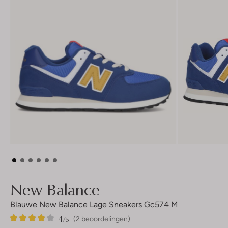
New Balance
Blauwe New Balance Lage Sneakers Gc574 M
4
2
4
/5
(2 beoordelingen)