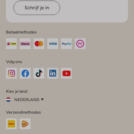
Schrijf je in
Betaalmethodes
Volg ons
Omoda
Omoda
Omoda
Omoda
Omoda
Kies je land
Instagram
Facebook
TikTok
LinkedIn
YouTube
NEDERLAND
Kies
Verzendmethodes
je
Sluit
land
Nederland