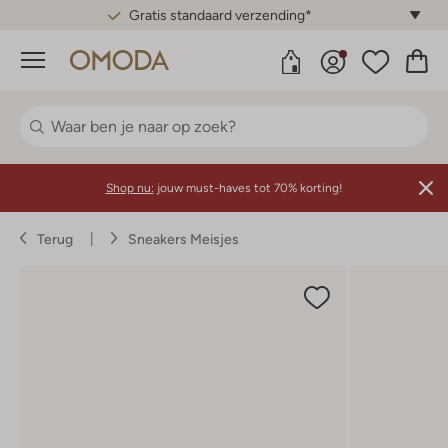
Gratis standaard verzending*
Menu
Shop nu:
jouw must-haves tot 70% korting!
Terug
Sneakers Meisjes