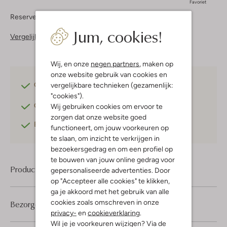
Favoriet
Reserveer direct in een van onze 37 boutiques
Jum, cookies!
Vergelijkbare items
Wij, en onze
negen partners
, maken op
onze website gebruik van cookies en
Gratis verzending
vanaf €75,-
vergelijkbare technieken (gezamenlijk:
"cookies").
Gratis retourneren
binnen 30 dagen*
Wij gebruiken cookies om ervoor te
zorgen dat onze website goed
Betaal achteraf
met Klarna
functioneert, om jouw voorkeuren op
te slaan, om inzicht te verkrijgen in
bezoekersgedrag en om een profiel op
te bouwen van jouw online gedrag voor
Product informatie
gepersonaliseerde advertenties. Door
op "Accepteer alle cookies" te klikken,
ga je akkoord met het gebruik van alle
cookies zoals omschreven in onze
Bezorgen & retourneren
privacy-
en
cookieverklaring
.
Wil je je voorkeuren wijzigen? Via de