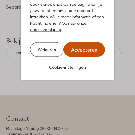
cookieknop onderaan de pagina kun je
2
4
Beoordelingen
(2)
4
/5
jouw toestemming ieder moment
Sterren
intrekken. Wil je meer informatie of een
klacht indienen? Ga naar onze
cookieverklaring
.
Bekijk meer
Accepteren
Weigeren
Lage sneakers
New Balance
Suède
Cookie-instellingen
Contact
Maandag - Vrijdag 09:00 - 19:00 uur
Zaterdag 09:00 - 17:00 uur