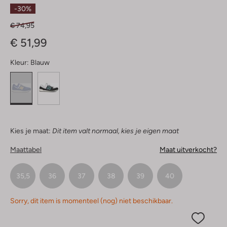
Sterren
-30%
€ 74,95
€ 51,99
Kleur:
Blauw
Kies je maat:
Dit item valt normaal, kies je eigen maat
Maattabel
Maat uitverkocht?
35,5
36
37
38
39
40
Sorry, dit item is momenteel (nog) niet beschikbaar.