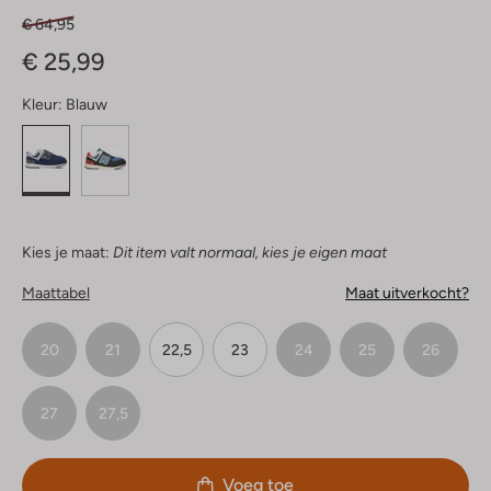
€ 64,95
€ 25,99
Kleur:
Blauw
Kies je maat:
Dit item valt normaal, kies je eigen maat
Maattabel
Maat uitverkocht?
20
21
22,5
23
24
25
26
27
27,5
Voeg toe