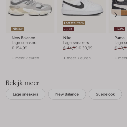
Laatste item
Nieuw
-60%
-30%
New Balance
Nike
Puma
Lage sneakers
Lage sneakers
Lage s
€ 154,99
€ 44,99
€ 30,99
€ 49,9
+ meer kleuren
+ meer kleuren
+ meer
Bekijk meer
Lage sneakers
New Balance
Suèdelook