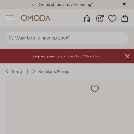
Gratis standaard verzending*
Menu
Shop nu:
jouw must-haves tot 70% korting!
Terug
Sneakers Meisjes