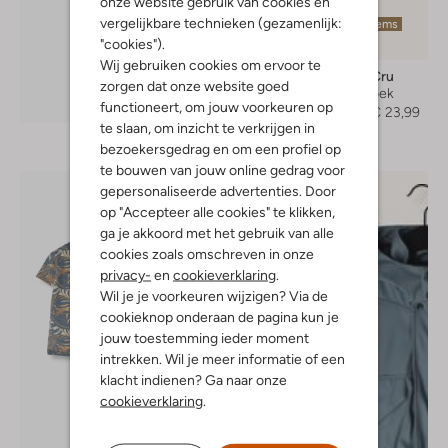
onze website gebruik van cookies en
vergelijkbare technieken (gezamenlijk:
Laatste items
"cookies").
-60%
Wij gebruiken cookies om ervoor te
Rylee + Cru
zorgen dat onze website goed
Korte broek
Ontdek de look
functioneert, om jouw voorkeuren op
€ 59,95
€ 23,99
te slaan, om inzicht te verkrijgen in
bezoekersgedrag en om een profiel op
te bouwen van jouw online gedrag voor
gepersonaliseerde advertenties. Door
op "Accepteer alle cookies" te klikken,
ga je akkoord met het gebruik van alle
cookies zoals omschreven in onze
privacy-
en
cookieverklaring
.
Wil je je voorkeuren wijzigen? Via de
cookieknop onderaan de pagina kun je
jouw toestemming ieder moment
intrekken. Wil je meer informatie of een
klacht indienen? Ga naar onze
cookieverklaring
.