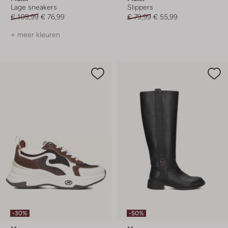
Lage sneakers
Slippers
€ 109,99
€ 76,99
€ 79,99
€ 55,99
+ meer kleuren
-30%
-50%