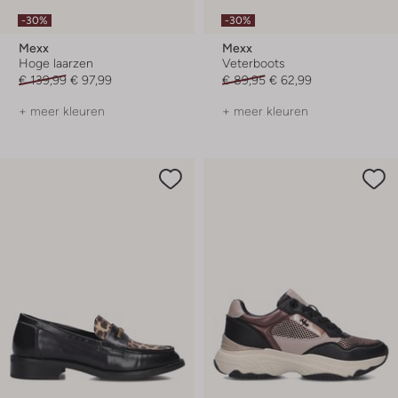
-30%
-30%
Mexx
Mexx
Hoge laarzen
Veterboots
€ 139,99
€ 97,99
€ 89,95
€ 62,99
+ meer kleuren
+ meer kleuren