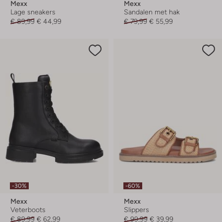
Mexx
Mexx
Lage sneakers
Sandalen met hak
€ 89,99
€ 44,99
€ 79,99
€ 55,99
-30%
-60%
Mexx
Mexx
Veterboots
Slippers
€ 89,99
€ 62,99
€ 99,99
€ 39,99