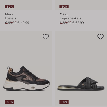
-50%
-30%
Mexx
Mexx
Loafers
Lage sneakers
€ 99,99
€ 49,99
€ 89,99
€ 62,99
-50%
-50%