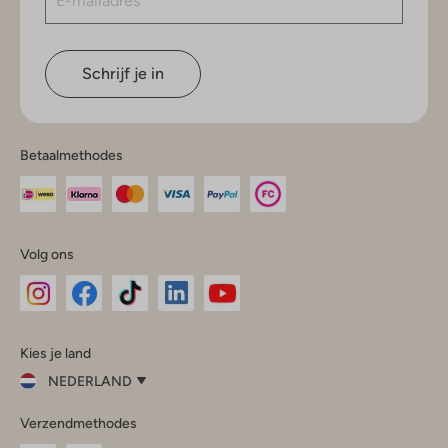
Schrijf je in
Betaalmethodes
Volg ons
Omoda
Omoda
Omoda
Omoda
Omoda
Kies je land
Instagram
Facebook
TikTok
LinkedIn
YouTube
NEDERLAND
Kies
Verzendmethodes
je
Sluit
land