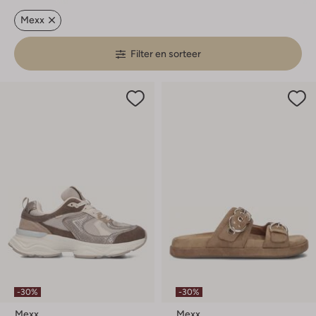
Mexx
Filter en sorteer
-30%
-30%
Mexx
Mexx