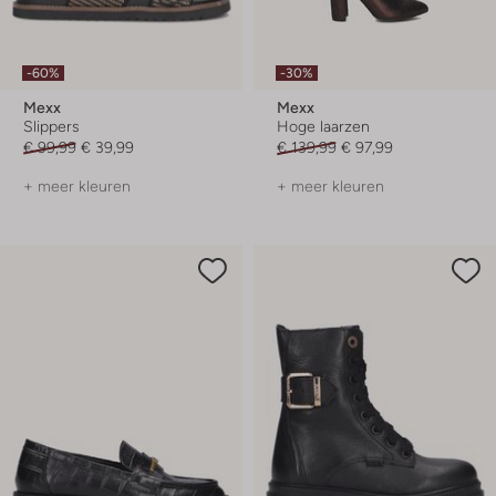
-60%
-30%
Mexx
Mexx
Slippers
Hoge laarzen
€ 99,99
€ 39,99
€ 139,99
€ 97,99
+ meer kleuren
+ meer kleuren