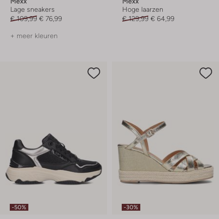
Mexx
Mexx
Lage sneakers
Hoge laarzen
€ 109,99
€ 76,99
€ 129,99
€ 64,99
+ meer kleuren
-50%
-30%