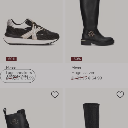
-60%
-50%
Mexx
Mexx
Lage sneakers
Hoge laarzen
Ontdek hier
€ 79,99
€ 31,99
€ 129,95
€ 64,99