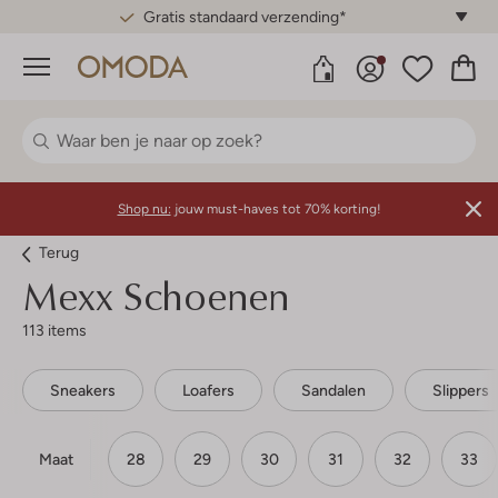
Gratis standaard verzending*
Menu
Shop nu:
jouw must-haves tot 70% korting!
Terug
Mexx
Schoenen
113 items
Sneakers
Loafers
Sandalen
Slippers
Maat
28
29
30
31
32
33