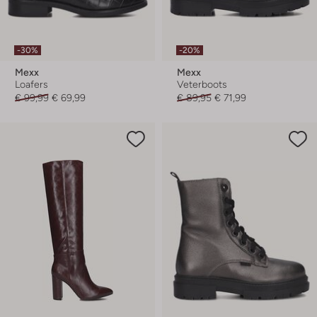
-30%
-20%
Mexx
Mexx
Loafers
Veterboots
€ 99,99
€ 69,99
€ 89,95
€ 71,99