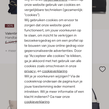
onze website gebruik van cookies en
vergelijkbare technieken (gezamenlijk:
"cookies").
Wij gebruiken cookies om ervoor te
zorgen dat onze website goed
-30%
-30%
functioneert, om jouw voorkeuren op
Valentino Bags
Valentino Bags
te slaan, om inzicht te verkrijgen in
Handtas
Schoudertas
bezoekersgedrag en om een profiel op
€ 109,99
€ 76,99
€ 139,99
€ 97,99
te bouwen van jouw online gedrag voor
gepersonaliseerde advertenties. Door
+ meer kleuren
op "Accepteer alle cookies" te klikken,
ga je akkoord met het gebruik van alle
cookies zoals omschreven in onze
privacy-
en
cookieverklaring
.
Wil je je voorkeuren wijzigen? Via de
cookieknop onderaan de pagina kun je
jouw toestemming ieder moment
intrekken. Wil je meer informatie of een
klacht indienen? Ga naar onze
cookieverklaring
.