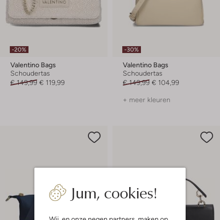
-20%
-30%
Valentino Bags
Valentino Bags
Schoudertas
Schoudertas
€ 149,99
€ 119,99
€ 149,99
€ 104,99
+ meer kleuren
Jum, cookies!
Wij, en onze
negen partners
, maken op