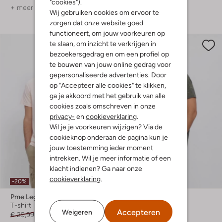
"cookies").
+ meer kleuren
+ meer kleuren
Wij gebruiken cookies om ervoor te
zorgen dat onze website goed
functioneert, om jouw voorkeuren op
te slaan, om inzicht te verkrijgen in
bezoekersgedrag en om een profiel op
te bouwen van jouw online gedrag voor
gepersonaliseerde advertenties. Door
op "Accepteer alle cookies" te klikken,
ga je akkoord met het gebruik van alle
cookies zoals omschreven in onze
privacy-
en
cookieverklaring
.
Wil je je voorkeuren wijzigen? Via de
cookieknop onderaan de pagina kun je
jouw toestemming ieder moment
intrekken. Wil je meer informatie of een
klacht indienen? Ga naar onze
cookieverklaring
.
-20%
-40%
Pme Legend
Pme Legend
T-shirt
T-shirt
Accepteren
Weigeren
€ 29,99
€ 23,99
€ 49,99
€ 29,99