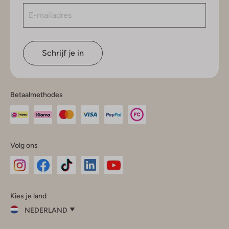
Schrijf je in
Betaalmethodes
Volg ons
Omoda
Omoda
Omoda
Omoda
Omoda
Kies je land
Instagram
Facebook
TikTok
LinkedIn
YouTube
NEDERLAND
Kies