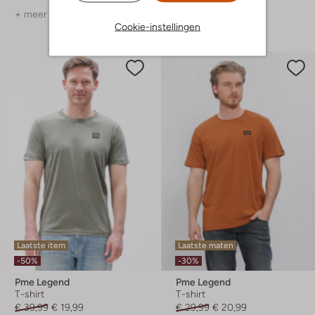
+ meer kleuren
+ meer kleuren
Cookie-instellingen
Laatste item
Laatste maten
-50%
-30%
Pme Legend
Pme Legend
T-shirt
T-shirt
€ 39,99
€ 19,99
€ 29,99
€ 20,99