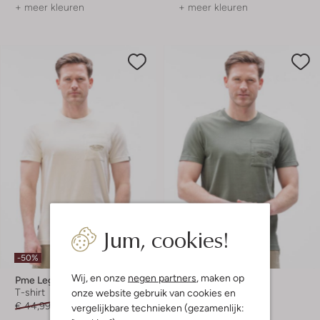
+ meer kleuren
+ meer kleuren
Jum, cookies!
-50%
-50%
Wij, en onze
negen partners
, maken op
Pme Legend
Pme Legend
T-shirt
T-shirt
onze website gebruik van cookies en
€ 44,99
€ 21,99
€ 44,99
€ 21,99
vergelijkbare technieken (gezamenlijk: