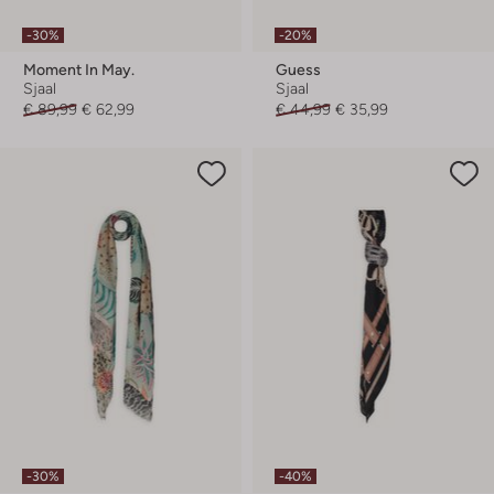
-30%
-20%
Moment In May.
Guess
Sjaal
Sjaal
€ 89,99
€ 62,99
€ 44,99
€ 35,99
-30%
-40%