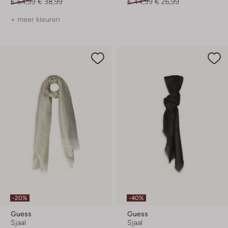
€ 64,99
€ 38,99
€ 44,99
€ 26,99
+ meer kleuren
-20%
-40%
Guess
Guess
Sjaal
Sjaal