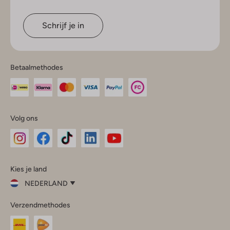
Schrijf je in
Betaalmethodes
Volg ons
Omoda
Omoda
Omoda
Omoda
Omoda
Kies je land
Instagram
Facebook
TikTok
LinkedIn
YouTube
NEDERLAND
Kies
Verzendmethodes
je
Sluit
land
Nederland