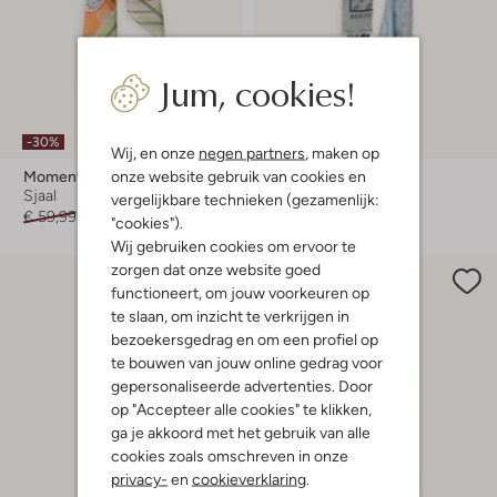
Jum, cookies!
-30%
-40%
Wij, en onze
negen partners
, maken op
onze website gebruik van cookies en
Moment In May.
Guess
Sjaal
Sjaal
vergelijkbare technieken (gezamenlijk:
€ 59,99
€ 41,99
€ 54,99
€ 32,99
"cookies").
Wij gebruiken cookies om ervoor te
zorgen dat onze website goed
functioneert, om jouw voorkeuren op
te slaan, om inzicht te verkrijgen in
bezoekersgedrag en om een profiel op
te bouwen van jouw online gedrag voor
gepersonaliseerde advertenties. Door
op "Accepteer alle cookies" te klikken,
ga je akkoord met het gebruik van alle
cookies zoals omschreven in onze
privacy-
en
cookieverklaring
.