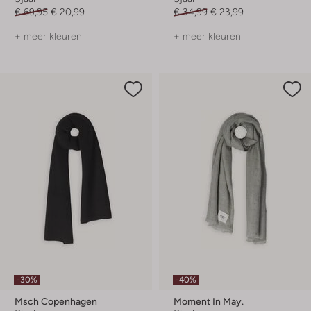
€ 69,95
€ 20,99
€ 34,99
€ 23,99
+ meer kleuren
+ meer kleuren
-30%
-40%
Msch Copenhagen
Moment In May.