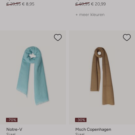
€ 29,95
€ 8,95
€ 69,95
€ 20,99
+ meer kleuren
-70%
-30%
Notre-V
Msch Copenhagen
Sjaal
Sjaal