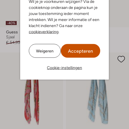
Wil je je voorkeuren wijzigen? Via de
cookieknop onderaan de pagina kun je
jouw toestemming ieder moment
intrekken. Wil je meer informatie of een
-40%
-30%
klacht indienen? Ga naar onze
cookieverklaring
.
Guess
Moment In May.
Sjaal
Sjaal
€ 54,99
€ 32,99
€ 59,99
€ 41,99
Accepteren
Weigeren
Cookie-instellingen