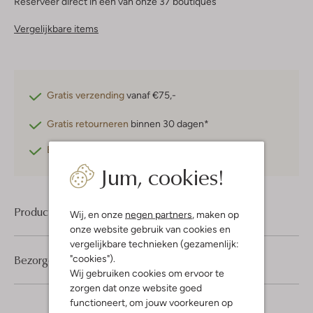
Reserveer direct in een van onze 37 boutiques
Vergelijkbare items
Gratis verzending
vanaf €75,-
Gratis retourneren
binnen 30 dagen*
Betaal achteraf
met Klarna
Jum, cookies!
Product informatie
Wij, en onze
negen partners
, maken op
onze website gebruik van cookies en
vergelijkbare technieken (gezamenlijk:
Bezorgen & retourneren
"cookies").
Wij gebruiken cookies om ervoor te
zorgen dat onze website goed
functioneert, om jouw voorkeuren op