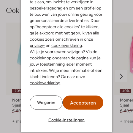
te slaan, om inzicht te verkrijgen in
Ook iets voor jou?
bezoekersgedrag en om een profiel op
te bouwen van jouw online gedrag voor
gepersonaliseerde advertenties. Door
op "Accepteer alle cookies" te klikken,
ga je akkoord met het gebruik van alle
cookies zoals omschreven in onze
privacy-
en
cookieverklaring
.
Wil je je voorkeuren wijzigen? Via de
cookieknop onderaan de pagina kun je
jouw toestemming ieder moment
intrekken. Wil je meer informatie of een
klacht indienen? Ga naar onze
cookieverklaring
.
-70%
-30%
-40%
Notre-V
Vtd
Moment
Accepteren
Weigeren
Sjaal
Sjaal
Sjaal
€ 69,95
€ 20,99
€ 49,99
€ 34,99
€ 49,9
Cookie-instellingen
+ meer kleuren
+ meer kleuren
+ meer