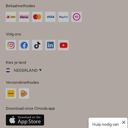
Betaalmethodes
Volg ons
Omoda
Omoda
Omoda
Omoda
Omoda
Kies je land
Instagram
Facebook
TikTok
LinkedIn
YouTube
NEDERLAND
Kies
Verzendmethodes
je
Sluit
land
Nederland
België
(Nederlands)
Download onze Omoda app
Belgique
(Français)
Deutschland