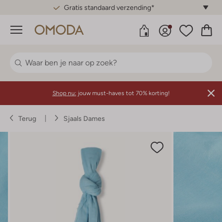
Gratis standaard verzending*
Menu
Shop nu:
jouw must-haves tot 70% korting!
Terug
Sjaals Dames