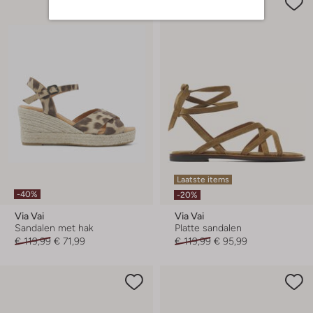
Laatste items
-40%
-20%
Via Vai
Via Vai
Sandalen met hak
Platte sandalen
€ 119,99
€ 71,99
€ 119,99
€ 95,99