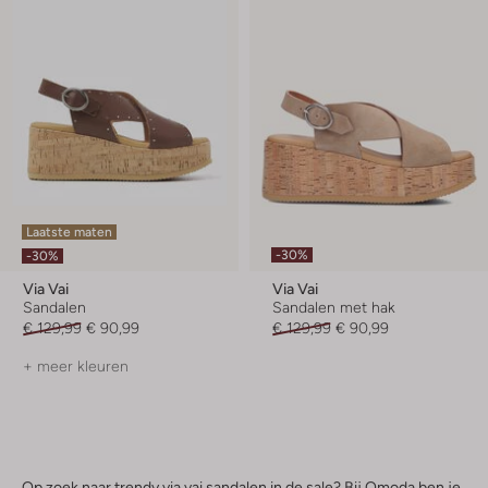
Laatste maten
-30%
-30%
Via Vai
Via Vai
Sandalen
Sandalen met hak
€ 129,99
€ 90,99
€ 129,99
€ 90,99
+ meer kleuren
Op zoek naar trendy via vai sandalen in de sale? Bij Omoda ben je