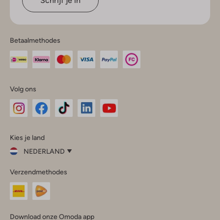
Schrijf je in
Betaalmethodes
Volg ons
Omoda
Omoda
Omoda
Omoda
Omoda
Kies je land
Instagram
Facebook
TikTok
LinkedIn
YouTube
NEDERLAND
Kies
Verzendmethodes
je
Sluit
land
Nederland
België
(Nederlands)
Download onze Omoda app