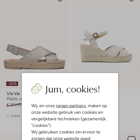
Jum, cookies!
-30%
-40%
Via Vai
Via Vai
Platte sandalen
Sandalen met hak
€ 99,99
€ 69,99
€ 119,99
€ 71,99
Wij, en onze
negen partners
, maken op
onze website gebruik van cookies en
+ meer kleuren
+ meer kleuren
vergelijkbare technieken (gezamenlijk:
"cookies").
Wij gebruiken cookies om ervoor te
zorgen dat onze website goed