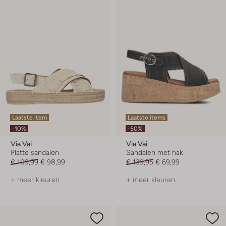
Laatste item
Laatste items
-10%
-50%
Via Vai
Via Vai
Platte sandalen
Sandalen met hak
€ 109,99
€ 98,99
€ 139,95
€ 69,99
+ meer kleuren
+ meer kleuren