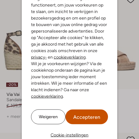
functioneert, om jouw voorkeuren op
te slaan, om inzicht te verkrijgen in
bezoekersgedrag en om een profiel op
te bouwen van jouw online gedrag voor
gepersonaliseerde advertenties. Door
op "Accepteer alle cookies" te klikken,
ga je akkoord met het gebruik van alle
cookies zoals omschreven in onze
privacy-
en
cookieverklaring
.
Wil je je voorkeuren wijzigen? Via de
cookieknop onderaan de pagina kun je
jouw toestemming ieder moment
intrekken. Wil je meer informatie of een
-20%
-10%
klacht indienen? Ga naar onze
Via Vai
Via Vai
cookieverklaring
.
Sandalen met hak
Platte sandalen
€ 109,99
€ 87,99
€ 109,99
€ 98,99
+ meer kleuren
+ meer kleuren
Accepteren
Weigeren
Cookie-instellingen