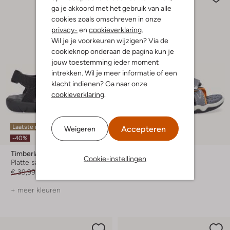
ga je akkoord met het gebruik van alle
cookies zoals omschreven in onze
privacy-
en
cookieverklaring
.
Wil je je voorkeuren wijzigen? Via de
cookieknop onderaan de pagina kun je
jouw toestemming ieder moment
intrekken. Wil je meer informatie of een
klacht indienen? Ga naar onze
cookieverklaring
.
Laatste maten
Laatste maten
Accepteren
Weigeren
-40%
-50%
Timberland
Timberland
Cookie-instellingen
Platte sandalen
Platte sandalen
€ 39,99
€ 23,99
€ 44,95
€ 21,99
+ meer kleuren