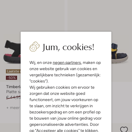
Jum, cookies!
Wij, en onze
negen partners
, maken op
onze website gebruik van cookies en
Laatste maten
vergelijkbare technieken (gezamenlijk:
-50%
-50%
"cookies").
Timberland
Timberland
Wij gebruiken cookies om ervoor te
Platte sandalen
Platte sandalen
zorgen dat onze website goed
€ 44,95
€ 21,99
€ 39,95
€ 19,99
functioneert, om jouw voorkeuren op
te slaan, om inzicht te verkrijgen in
+ meer kleuren
+ meer kleuren
bezoekersgedrag en om een profiel op
te bouwen van jouw online gedrag voor
gepersonaliseerde advertenties. Door
op "Accepteer alle cookies" te klikken,