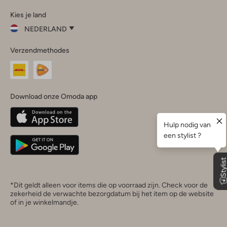
Omoda
Omoda
Omoda
Omoda
Omoda
Kies je land
Instagram
Facebook
TikTok
LinkedIn
YouTube
NEDERLAND
Kies
Verzendmethodes
je
Sluit
land
Nederland
België
(Nederlands)
Download onze Omoda app
Belgique
(Français)
Deutschland
*Dit geldt alleen voor items die op voorraad zijn. Check voor de
zekerheid de verwachte bezorgdatum bij het item op de website
of in je winkelmandje.