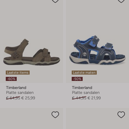
Laatste items
Laatste maten
-60%
-50%
Timberland
Timberland
Platte sandalen
Platte sandalen
€ 64,95
€ 25,99
€ 44,95
€ 21,99