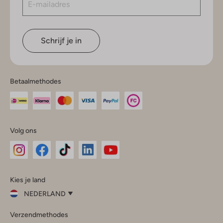
Schrijf je in
Betaalmethodes
Volg ons
Omoda
Omoda
Omoda
Omoda
Omoda
Kies je land
Instagram
Facebook
TikTok
LinkedIn
YouTube
NEDERLAND
Kies
Verzendmethodes
je
Sluit