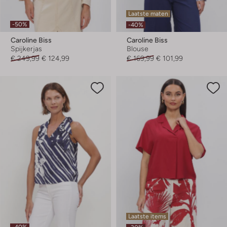
Laatste maten
-50%
-40%
Caroline Biss
Caroline Biss
Spijkerjas
Blouse
€ 249,99
€ 124,99
€ 169,99
€ 101,99
Laatste items
-40%