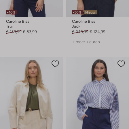
-40%
-50%
Nieuw
Caroline Biss
Caroline Biss
Trui
Jack
€ 139,99
€ 83,99
€ 249,99
€ 124,99
+ meer kleuren