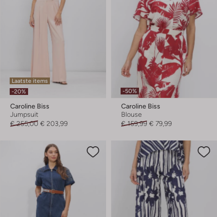
Laatste items
-50%
-20%
Caroline Biss
Caroline Biss
Jumpsuit
Blouse
€ 255,00
€ 203,99
€ 159,99
€ 79,99