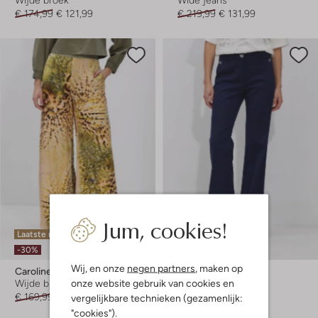
€ 174,99
€ 121,99
€ 219,99
€ 131,99
Jum, cookies!
Laatste maten
-40%
-30%
Wij, en onze
negen partners
, maken op
Caroline Biss
Caroline Biss
onze website gebruik van cookies en
Wijde broek
Flared broek
€ 169,99
€ 118,99
€ 184,99
€ 110,99
vergelijkbare technieken (gezamenlijk:
"cookies").