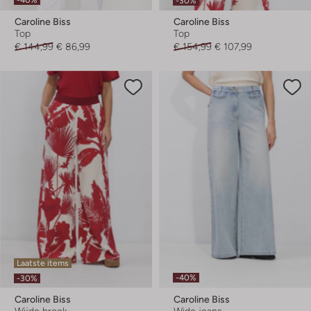
-30%
Caroline Biss
Caroline Biss
Top
Top
€ 144,99
€ 86,99
€ 154,99
€ 107,99
Laatste items
-40%
-30%
Caroline Biss
Caroline Biss
Wijde broek
Wide jeans