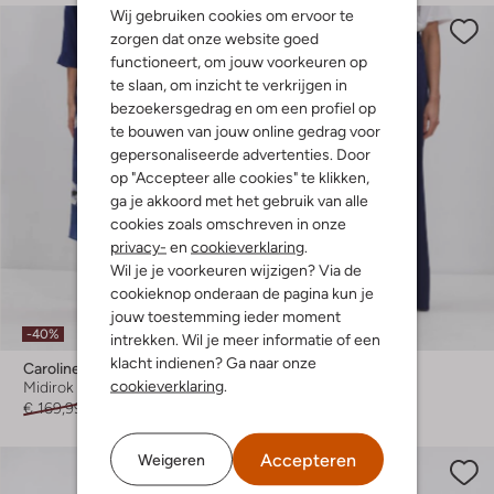
Wij gebruiken cookies om ervoor te
zorgen dat onze website goed
functioneert, om jouw voorkeuren op
te slaan, om inzicht te verkrijgen in
bezoekersgedrag en om een profiel op
te bouwen van jouw online gedrag voor
gepersonaliseerde advertenties. Door
op "Accepteer alle cookies" te klikken,
ga je akkoord met het gebruik van alle
cookies zoals omschreven in onze
privacy-
en
cookieverklaring
.
Wil je je voorkeuren wijzigen? Via de
cookieknop onderaan de pagina kun je
Laatste items
jouw toestemming ieder moment
-40%
-30%
intrekken. Wil je meer informatie of een
klacht indienen? Ga naar onze
Caroline Biss
Caroline Biss
cookieverklaring
.
Midirok
Wijde broek
€ 169,99
€ 101,99
€ 169,99
€ 118,99
Accepteren
Weigeren