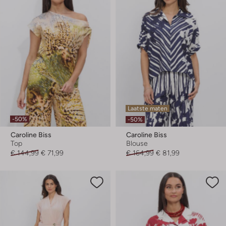
Laatste maten
-50%
-50%
Caroline Biss
Caroline Biss
Top
Blouse
€ 144,99
€ 71,99
€ 164,99
€ 81,99