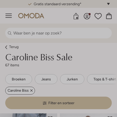
Gratis standaard verzending*
Menu
Terug
Caroline Biss
Sale
67 items
Broeken
Jeans
Jurken
Tops & T-shirt
Caroline Biss
Filter en sorteer