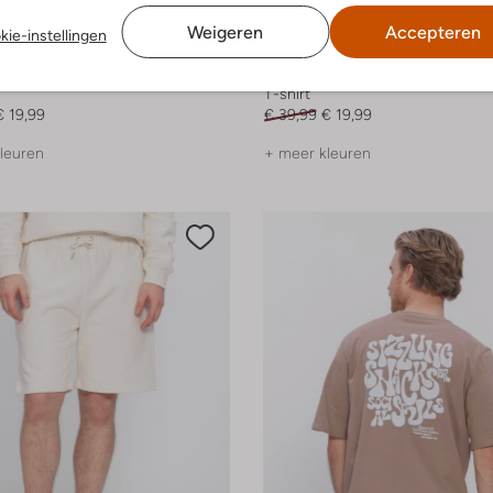
Weigeren
Accepteren
kie-instellingen
-50%
ds
Resteröds
T-shirt
€ 19,99
€ 39,99
€ 19,99
leuren
+ meer kleuren