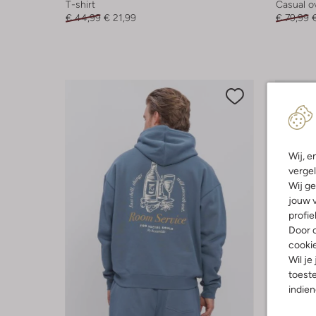
T-shirt
Casual 
€ 44,99
€ 21,99
€ 79,99
Wij, e
vergel
Wij ge
jouw v
profie
Door o
cooki
Wil je
toeste
indie