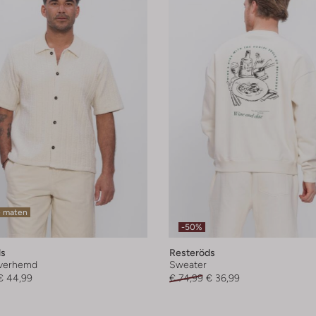
e maten
-50%
ds
Resteröds
overhemd
Sweater
€ 44,99
€ 74,99
€ 36,99