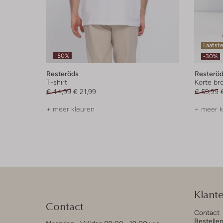
Laatst
-50%
-30%
Resteröds
Resterö
T-shirt
Korte br
€ 44,99
€ 21,99
€ 59,99
+ meer kleuren
+ meer k
Klant
Contact
Contact
Bestelle