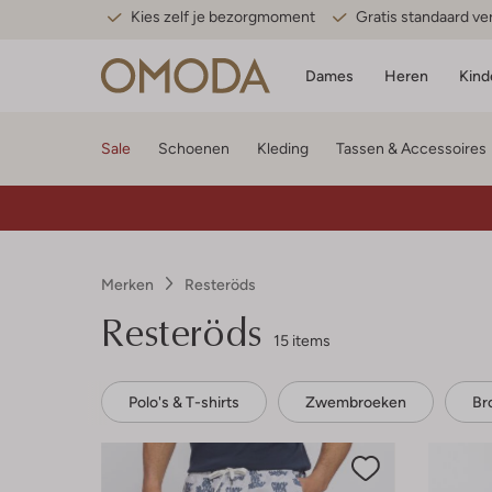
Kies zelf je bezorgmoment
Gratis standaard v
Dames
Heren
Kind
Sale
Schoenen
Kleding
Tassen & Accessoires
Merken
Resteröds
Resteröds
15 items
Polo's & T-shirts
Zwembroeken
Br