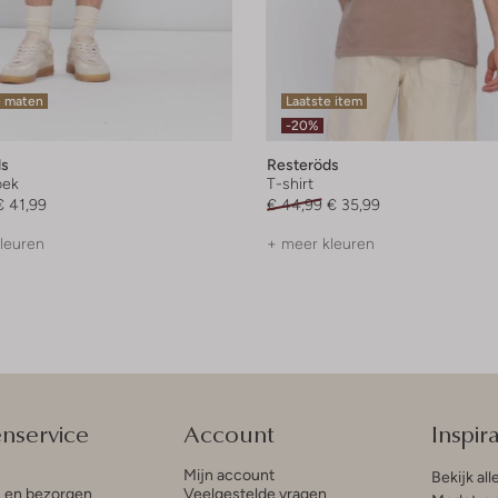
e maten
Laatste item
-20%
ds
Resteröds
oek
T-shirt
€ 41,99
€ 44,99
€ 35,99
leuren
+ meer kleuren
enservice
Account
Inspira
Mijn account
Bekijk all
n en bezorgen
Veelgestelde vragen