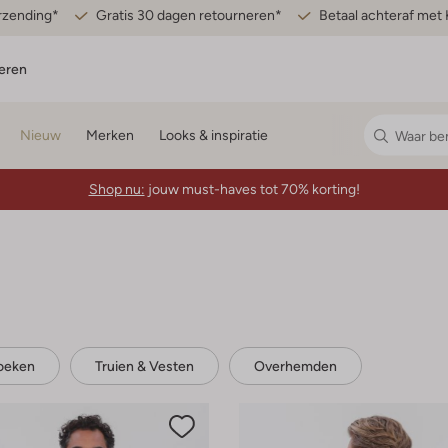
erzending*
Gratis 30 dagen retourneren*
Betaal achteraf met 
eren
Nieuw
Merken
Looks & inspiratie
Shop nu:
jouw must-haves tot 70% korting!
oeken
Truien & Vesten
Overhemden