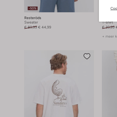
Coo
-50%
-50%
Resteröds
Resterö
Sweater
T-shirt
€ 89,99
€ 44,99
€ 39,99
+ meer k