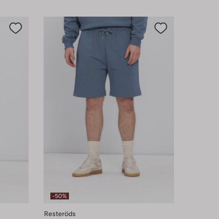
-50%
Resteröds