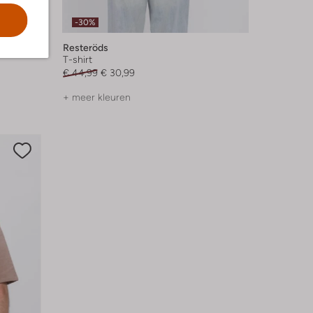
-30%
Resteröds
T-shirt
€ 44,99
€ 30,99
+ meer kleuren