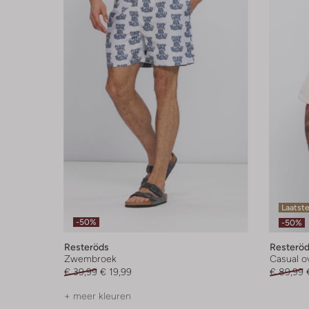
Laatst
-50%
-50%
Resteröds
Resterö
Zwembroek
Casual 
€ 39,99
€ 19,99
€ 89,99
+ meer kleuren