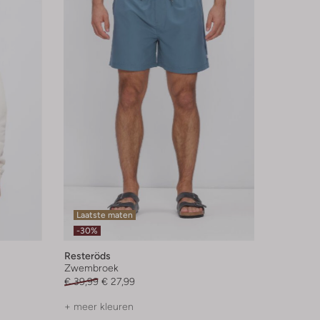
Laatste maten
-30%
Resteröds
Zwembroek
€ 39,99
€ 27,99
+ meer kleuren