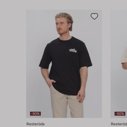
-50%
-50%
Resteröds
Resterö