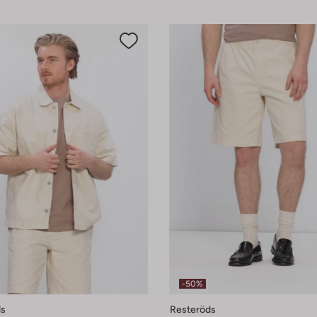
-50%
ds
Resteröds