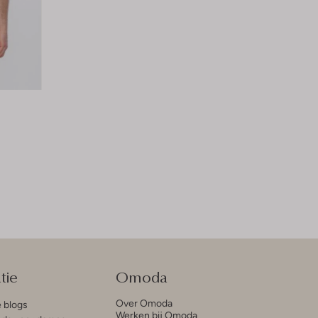
tie
Omoda
Over Omoda
e blogs
Werken bij Omoda