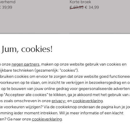
overhemd
Korte broek
€ 39,99
€ 69,99
€ 34,99
Jum, cookies!
n onze
negen partners
, maken op onze website gebruik van cookies en
ijkbare technieken (gezamenlijk: "cookies").
bruiken cookies om ervoor te zorgen dat onze website goed functionee
oorkeuren op te slaan, om inzicht te verkrijgen in bezoekersgedrag en 
l op te bouwen van jouw online gedrag voor gepersonaliseerde advertent
p "Accepteer alle cookies" te klikken, ga je akkoord met het gebruik van 
es zoals omschreven in onze
privacy-
en
cookieverklaring
.
 je voorkeuren wijzigen? Via de cookieknop onderaan de pagina kun je j
mming ieder moment intrekken. Wil je meer informatie of een klacht
nen? Ga naar onze
cookieverklaring
.