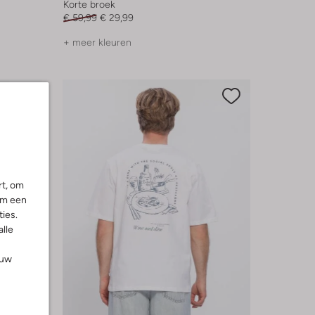
Korte broek
€ 59,99
€ 29,99
+ meer kleuren
rt, om
om een
ies.
alle
ouw