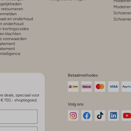
Modetren
gelijkheden
Modetren
n retourneren
Schoenen
anmelden
aat en onderhoud
Schoenen
en onderhoud
r kortingscodes
en klachten
e voorwaarden
tatement
atement
 Intelligence
Betaalmethodes
e deals, speciaal voor
p € 150,- shoptegoed.
Volg ons
Omoda
Omoda
Omoda
Omoda
Om