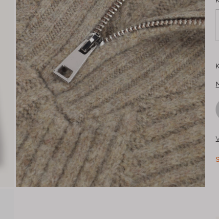
K
K
V
S