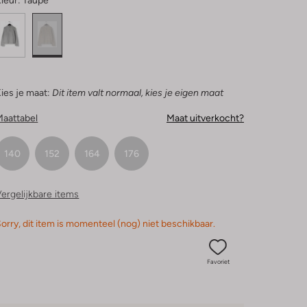
leur:
Taupe
ies je maat:
Dit item valt normaal, kies je eigen maat
Maattabel
Maat uitverkocht?
140
152
164
176
ergelijkbare items
orry, dit item is momenteel (nog) niet beschikbaar.
Favoriet