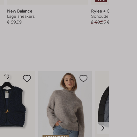
New Balance
Rylee + Cru
Lage sneakers
Schoudertas
€ 99,99
€ 59,95
€ 47,99
Laatste maten