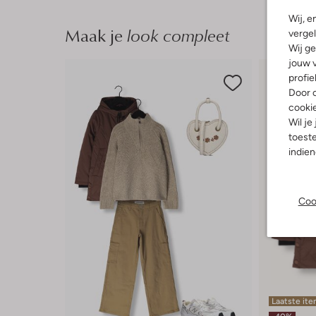
Wij, e
Maak je
look compleet
vergel
Wij ge
jouw v
profie
Door o
cooki
Wil je
toeste
indie
Coo
Laatste it