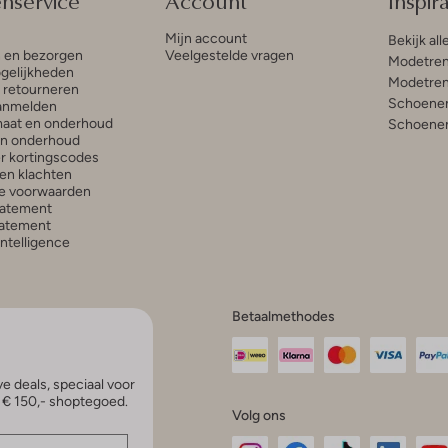
enservice
Account
Inspira
Mijn account
Bekijk all
n en bezorgen
Veelgestelde vragen
Modetren
gelijkheden
Modetren
n retourneren
Schoenen
anmelden
aat en onderhoud
Schoenen
en onderhoud
r kortingscodes
en klachten
e voorwaarden
tatement
atement
 Intelligence
Betaalmethodes
e deals, speciaal voor
p € 150,- shoptegoed.
Volg ons