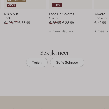
-50%
-50%
Nik & Nik
Labo De Colores
Alwero
Jack
Sweater
Bodywar
€ 108,99
€ 53,99
€ 58,99
€ 28,99
€ 47,99
+ meer kleuren
+ meer k
Bekijk meer
Truien
Sofie Schnoor