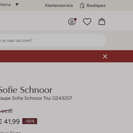
Klarna
Klantenservice
Boutiques
Sofie Schnoor
Taupe Sofie Schnoor Trui G243207
€ 84,95
€ 41,99
-50%