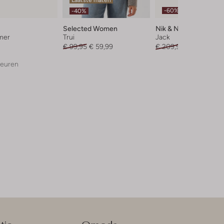
-60%
-40%
Selected Women
Nik & Nik
mer
Trui
Jack
€ 99,95
€ 59,99
€ 209,95
€ 83,99
leuren