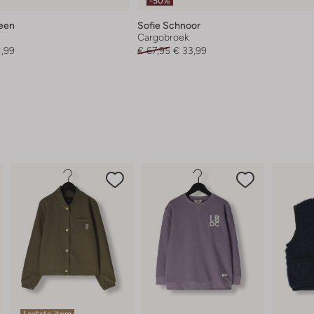
-50%
teen
Sofie Schnoor
Cargobroek
1,99
€ 67,95
€ 33,99
Laatste item