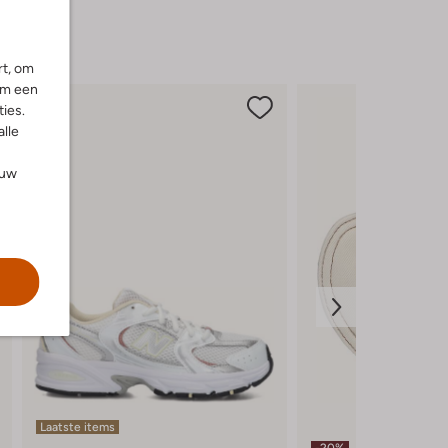
rt, om
om een
ies.
alle
ouw
Laatste items
-20%