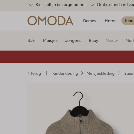
Kies zelf je bezorgmoment
Gratis standaard v
Dames
Heren
Kind
Sale
Meisjes
Jongens
Baby
Nieuw
Mer
Terug
Kinderkleding
Meisjeskleding
Truie