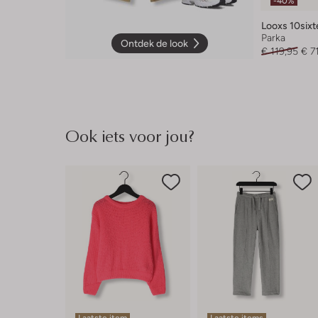
-40%
Looxs 10six
Parka
Ontdek de look
€ 119,95
€ 7
Ook iets voor jou?
Laatste item
Laatste items