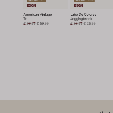
-40%
-50%
American Vintage
Labo De Colores
Trui
Joggingbroek
€ 99,99
€ 59,99
€ 53,99
€ 26,99