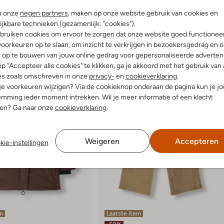
n onze
negen partners
, maken op onze website gebruik van cookies en
ijkbare technieken (gezamenlijk: "cookies").
bruiken cookies om ervoor te zorgen dat onze website goed functionee
oorkeuren op te slaan, om inzicht te verkrijgen in bezoekersgedrag en 
l op te bouwen van jouw online gedrag voor gepersonaliseerde advertent
p "Accepteer alle cookies" te klikken, ga je akkoord met het gebruik van 
es zoals omschreven in onze
privacy-
en
cookieverklaring
.
 je voorkeuren wijzigen? Via de cookieknop onderaan de pagina kun je j
mming ieder moment intrekken. Wil je meer informatie of een klacht
nen? Ga naar onze
cookieverklaring
.
Weigeren
Accepteren
kie-instellingen
em
Laatste item