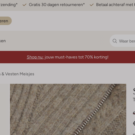
erzending*
Gratis 30 dagen retourneren*
Betaal achteraf met 
eren
ken
Shop nu:
jouw must-haves tot 70% korting!
n & Vesten Meisjes