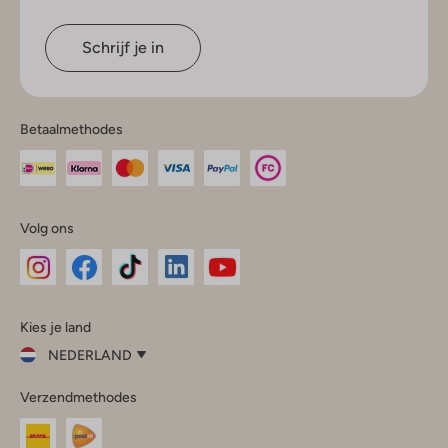
Schrijf je in
Betaalmethodes
Volg ons
Omoda
Omoda
Omoda
Omoda
Omoda
Kies je land
Instagram
Facebook
TikTok
LinkedIn
YouTube
NEDERLAND
Kies
Verzendmethodes
je
Sluit
land
Nederland