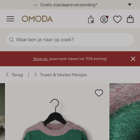
Gratis standaard verzending*
Menu
Shop nu:
jouw must-haves tot 70% korting!
Terug
Truien & Vesten Meisjes