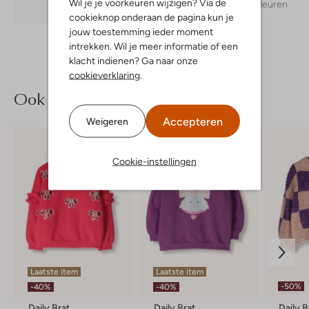
Wil je je voorkeuren wijzigen? Via de
+ meer kleuren
Ontdek de look
cookieknop onderaan de pagina kun je
jouw toestemming ieder moment
intrekken. Wil je meer informatie of een
klacht indienen? Ga naar onze
cookieverklaring
.
Ook iets voor jou?
Accepteren
Weigeren
Cookie-instellingen
Laatste item
Laatste item
-50%
-40%
-40%
Daily Brat
Daily Brat
Daily B