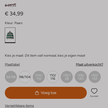
€ 69,95
€ 34,99
Kleur:
Paars
Kies je maat:
Dit item valt normaal, kies je eigen maat
Maattabel
Maat uitverkocht?
104/
110/
116/1
128/
140/
92/98
98/104
110
116
28
140
152
Voeg toe
Favoriet
Vergelijkbare items