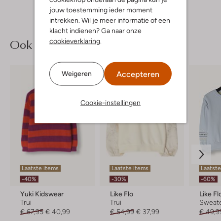
jouw toestemming ieder moment
intrekken. Wil je meer informatie of een
klacht indienen? Ga naar onze
Ook iets voor jou?
cookieverklaring
.
Accepteren
Weigeren
Cookie-instellingen
Laatste items
Laatste items
Laatste
-40%
-30%
-60%
Yuki Kidswear
Like Flo
Like Fl
Trui
Trui
Sweat
€ 67,95
€ 40,99
€ 54,99
€ 37,99
€ 49,9