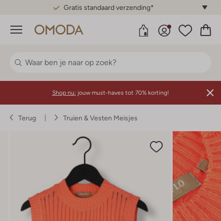
Gratis standaard verzending*
Menu
Shop nu:
jouw must-haves tot 70% korting!
Terug
Truien & Vesten Meisjes