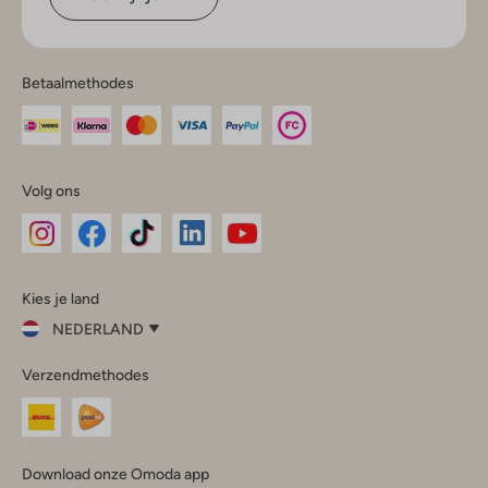
Betaalmethodes
Volg ons
Omoda
Omoda
Omoda
Omoda
Omoda
Kies je land
Instagram
Facebook
TikTok
LinkedIn
YouTube
NEDERLAND
Kies
Verzendmethodes
je
Sluit
land
Nederland
België
(Nederlands)
Download onze Omoda app