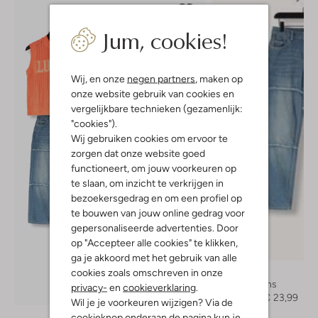
Jum, cookies!
Wij, en onze
negen partners
, maken op
onze website gebruik van cookies en
vergelijkbare technieken (gezamenlijk:
"cookies").
Wij gebruiken cookies om ervoor te
zorgen dat onze website goed
functioneert, om jouw voorkeuren op
te slaan, om inzicht te verkrijgen in
bezoekersgedrag en om een profiel op
te bouwen van jouw online gedrag voor
gepersonaliseerde advertenties. Door
op "Accepteer alle cookies" te klikken,
-60%
ga je akkoord met het gebruik van alle
Like Flo
cookies zoals omschreven in onze
Wide jeans
privacy-
en
cookieverklaring
.
Ontdek de look
€ 59,99
€ 23,99
Wil je je voorkeuren wijzigen? Via de
cookieknop onderaan de pagina kun je