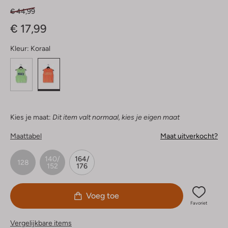
€ 44,99
€ 17,99
Kleur:
Koraal
Kies je maat:
Dit item valt normaal, kies je eigen maat
Maattabel
Maat uitverkocht?
140/
164/
128
152
176
Voeg toe
Favoriet
Vergelijkbare items