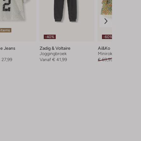
 items
-40%
-60%
ue Jeans
Zadig & Voltaire
Ai&ko
Joggingbroek
Minirok
 27,99
Vanaf
€ 41,99
€ 69,99
€ 27,99