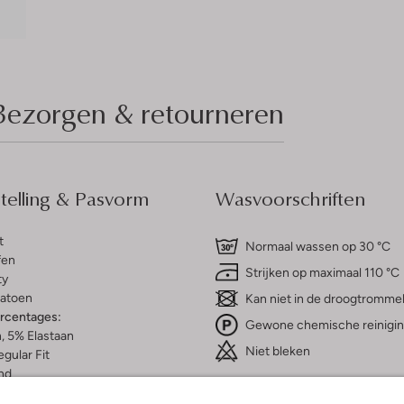
Bezorgen & retourneren
elling & Pasvorm
Wasvoorschriften
t
Normaal wassen op 30 °C
fen
Strijken op maximaal 110 °C
ty
atoen
Kan niet in de droogtromme
ercentages:
Gewone chemische reinigi
, 5% Elastaan
Niet bleken
gular Fit
nd
e:
Mouwloos