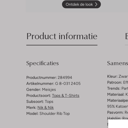
Ontdek de look
Product informatie
Specificaties
Samenst
Kleur:
Zwar
Productnummer:
284994
Patroon:
Ef
Artikelnummer:
G 8-031 2405
Trends:
Par
Gender:
Meisjes
Materiaal:
K
Productsoort:
Tops & T-Shirts
Materiaalp
Subsoort:
Tops
95% Katoen
Merk:
Nik & Nik
Pasvorm:
Re
Model:
Shoulder Rib Top
Halslijn:
Ro
Mouwlengt