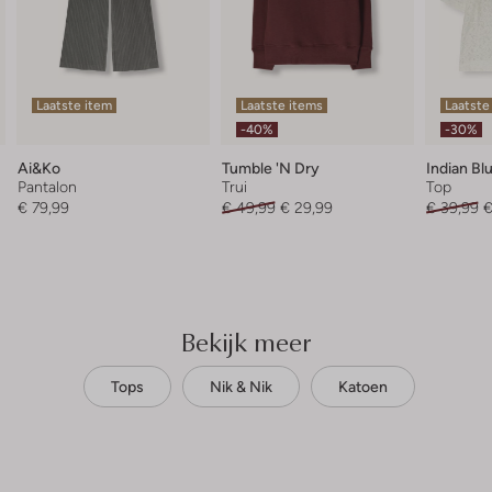
Laatste item
Laatste items
Laatste
-40%
-30%
Ai&ko
Tumble 'n Dry
Indian Bl
Pantalon
Trui
Top
€ 79,99
€ 49,99
€ 29,99
€ 39,99
€
Bekijk meer
Tops
Nik & Nik
Katoen