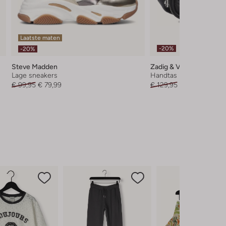
Laatste maten
-20%
-20%
Steve Madden
Zadig & Voltaire
Lage sneakers
Handtas
€ 99,95
€ 79,99
€ 129,95
€ 103,99