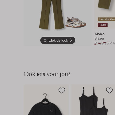
Laatste it
-40%
Ai&ko
Blazer
Ontdek de look
€ 109,95
€ 6
Ook iets voor jou?