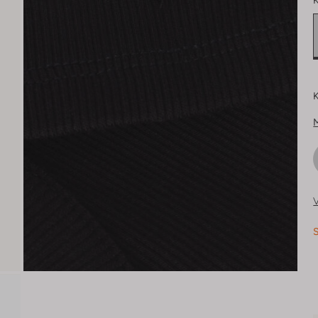
K
K
V
S