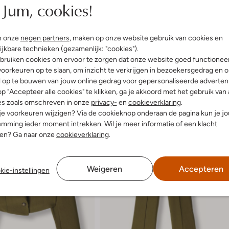
Jum, cookies!
n onze
negen partners
, maken op onze website gebruik van cookies en
ijkbare technieken (gezamenlijk: "cookies").
bruiken cookies om ervoor te zorgen dat onze website goed functionee
oorkeuren op te slaan, om inzicht te verkrijgen in bezoekersgedrag en 
l op te bouwen van jouw online gedrag voor gepersonaliseerde advertent
p "Accepteer alle cookies" te klikken, ga je akkoord met het gebruik van 
es zoals omschreven in onze
privacy-
en
cookieverklaring
.
 je voorkeuren wijzigen? Via de cookieknop onderaan de pagina kun je j
mming ieder moment intrekken. Wil je meer informatie of een klacht
nen? Ga naar onze
cookieverklaring
.
Weigeren
Accepteren
kie-instellingen