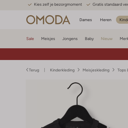
Kies zelf je bezorgmoment
Gratis standaard v
Dames
Heren
Kind
Sale
Meisjes
Jongens
Baby
Nieuw
Mer
Terug
Kinderkleding
Meisjeskleding
Tops 