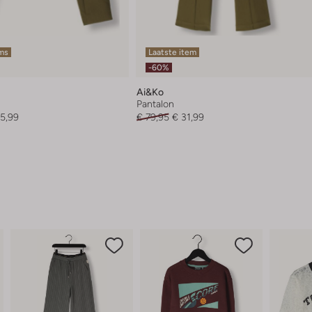
ems
Laatste item
-60%
Ai&ko
Pantalon
5,99
€ 79,95
€ 31,99