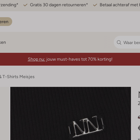
erzending*
Gratis 30 dagen retourneren*
Betaal achteraf met 
eren
ken
Shop nu:
jouw must-haves tot 70% korting!
& T-Shirts Meisjes