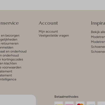
enservice
Account
Inspira
Mijn account
Bekijk all
n en bezorgen
Veelgestelde vragen
Modetren
gelijkheden
Modetren
n retourneren
Schoenen
anmelden
aat en onderhoud
Schoenen
en onderhoud
r kortingscodes
en klachten
e voorwaarden
tatement
atement
 Intelligence
Betaalmethodes