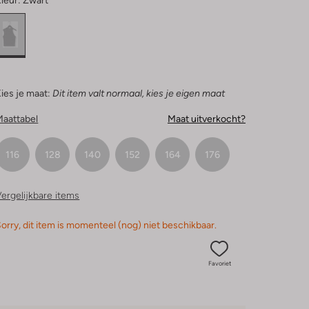
leur:
Zwart
ies je maat:
Dit item valt normaal, kies je eigen maat
Maattabel
Maat uitverkocht?
116
128
140
152
164
176
ergelijkbare items
orry, dit item is momenteel (nog) niet beschikbaar.
Favoriet