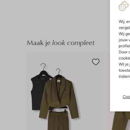
Wij, e
vergel
Wij ge
Maak je
look compleet
jouw v
profie
Door o
cooki
Wil je
toeste
indie
Coo