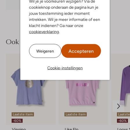
Wil je je voorkeuren wijzigen? Via de
Ontdek de look
cookieknop onderaan de pagina kun je
jouw toestemming ieder moment
intrekken. Wil je meer informatie of een
klacht indienen? Ga naar onze
cookieverklaring
.
Ook iets voor jou?
Accepteren
Weigeren
Cookie-instellingen
Laatste item
Laatste item
Laatste
-60%
-60%
Vingino
Like Flo
Looxs 