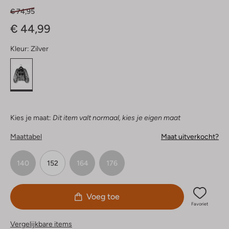
€ 74,95
€ 44,99
Kleur:
Zilver
Kies je maat:
Dit item valt normaal, kies je eigen maat
Maattabel
Maat uitverkocht?
140
152
164
176
Voeg toe
Favoriet
Vergelijkbare items