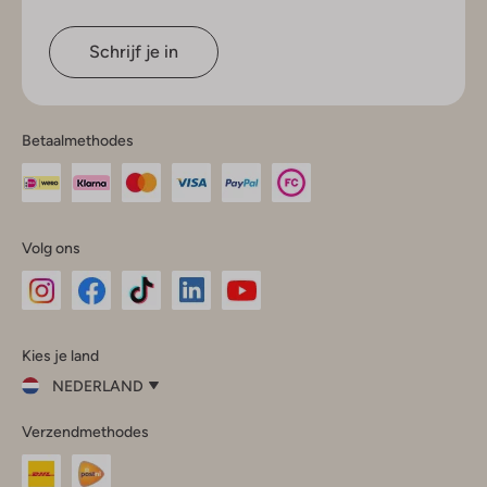
Schrijf je in
Betaalmethodes
Volg ons
Omoda
Omoda
Omoda
Omoda
Omoda
Kies je land
Instagram
Facebook
TikTok
LinkedIn
YouTube
NEDERLAND
Kies
Verzendmethodes
je
Sluit
land
Nederland