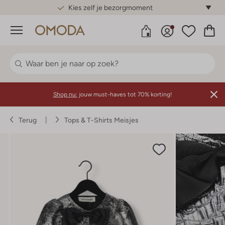
Gratis standaard verzending*
Menu
Shop nu:
jouw must-haves tot 70% korting!
Terug
Tops & T-Shirts Meisjes