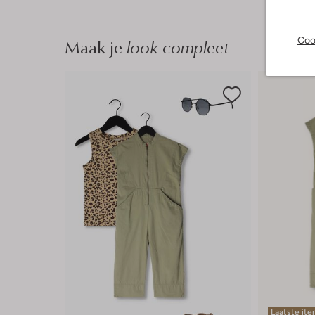
Coo
Maak je
look compleet
Laatste it