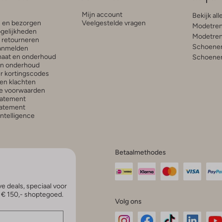
Mijn account
Bekijk all
n en bezorgen
Veelgestelde vragen
Modetren
gelijkheden
Modetren
n retourneren
Schoenen
anmelden
aat en onderhoud
Schoenen
en onderhoud
r kortingscodes
en klachten
e voorwaarden
tatement
atement
 Intelligence
Betaalmethodes
e deals, speciaal voor
p € 150,- shoptegoed.
Volg ons