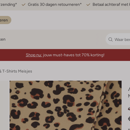
erzending*
Gratis 30 dagen retourneren*
Betaal achteraf met 
eren
ken
Shop nu:
jouw must-haves tot 70% korting!
& T-Shirts Meisjes