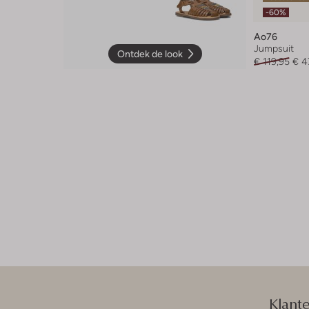
-60%
Ao76
Jumpsuit
Ontdek de look
€ 119,95
€ 4
Klant