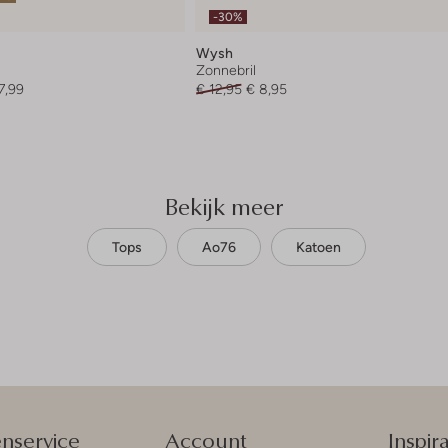
-30%
Wysh
Zonnebril
7,99
€ 12,95
€ 8,95
Bekijk meer
Tops
Ao76
Katoen
enservice
Account
Inspira