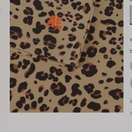
K
K
V
S