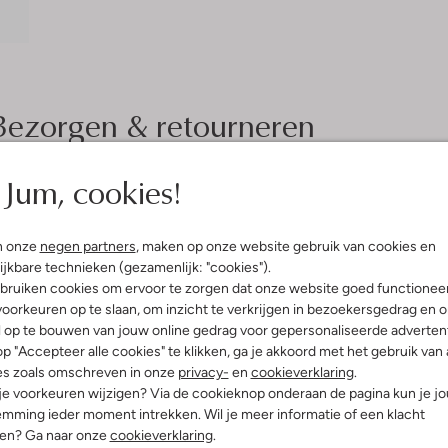
Bezorgen & retourneren
Jum, cookies!
elling & Pasvorm
Wasvoorschriften
n onze
negen partners
, maken op onze website gebruik van cookies en
ijkbare technieken (gezamenlijk: "cookies").
Beperkt wassen op 30 °C
bruiken cookies om ervoor te zorgen dat onze website goed functionee
erenprint
Strijken op maximaal 110 °C
oorkeuren op te slaan, om inzicht te verkrijgen in bezoekersgedrag en 
atoen
l op te bouwen van jouw online gedrag voor gepersonaliseerde advertent
ercentages:
Kan niet in de droogtromme
p "Accepteer alle cookies" te klikken, ga je akkoord met het gebruik van 
 En 5% Elastaan
Gewone chemische reinigi
es zoals omschreven in onze
privacy-
en
cookieverklaring
.
ansluitend
Niet bleken
 je voorkeuren wijzigen? Via de cookieknop onderaan de pagina kun je j
nd
mming ieder moment intrekken. Wil je meer informatie of een klacht
e:
Mouwloos
nen? Ga naar onze
cookieverklaring
.