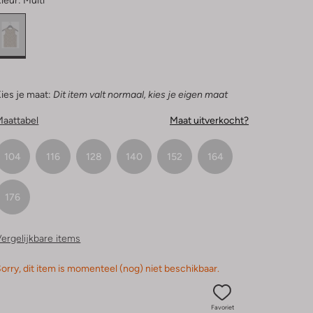
leur:
Multi
ies je maat:
Dit item valt normaal, kies je eigen maat
Maattabel
Maat uitverkocht?
104
116
128
140
152
164
176
ergelijkbare items
orry, dit item is momenteel (nog) niet beschikbaar.
Favoriet