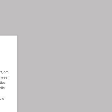
rt, om
om een
ies.
l
alle
ng
ouw