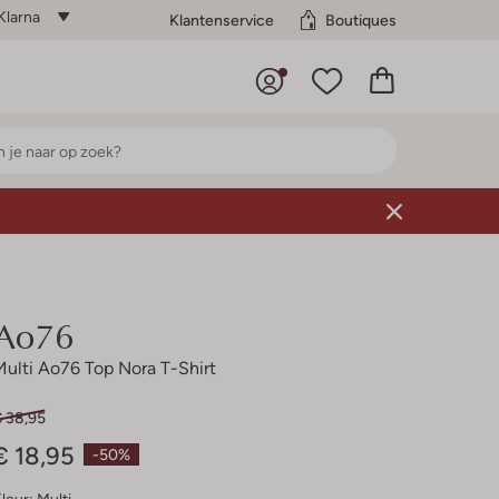
Klarna
Klantenservice
Boutiques
Ao76
Multi Ao76 Top Nora T-Shirt
€ 38,95
€ 18,95
-50%