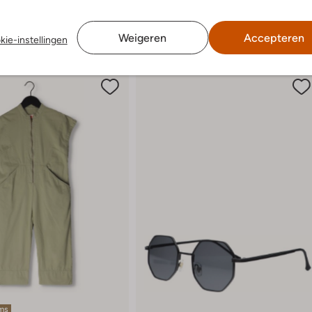
Weigeren
Accepteren
kie-instellingen
ems