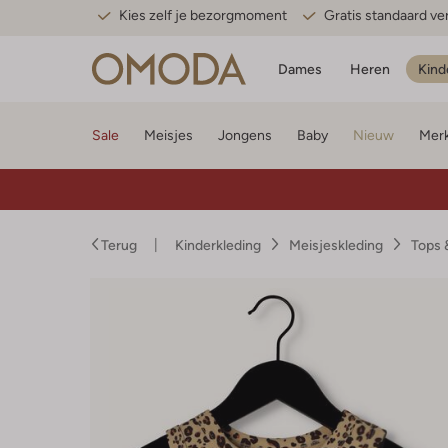
Kies zelf je bezorgmoment
Gratis standaard v
Dames
Heren
Kind
Sale
Meisjes
Jongens
Baby
Nieuw
Mer
Terug
Kinderkleding
Meisjeskleding
Tops 