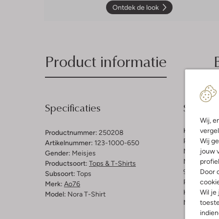
Ontdek de look
Product informatie
Specificaties
Samenst
Wij, e
vergel
Kleur:
Multi
Productnummer:
250208
Wij ge
Patroon:
Di
Artikelnummer:
123-1000-650
jouw v
Materiaal:
K
Gender:
Meisjes
profie
Materiaalp
Productsoort:
Tops & T-Shirts
Door o
95% Katoen
Subsoort:
Tops
cooki
Pasvorm:
A
Merk:
Ao76
Wil je
Halslijn:
Ro
Model:
Nora T-Shirt
toeste
Mouwlengt
indie